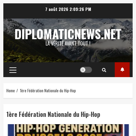
Skip
7 août 2026
2:09:27 PM
to
content
DIPLOMATICNEWS.NET
LA VÉRITÉ AVANT TOUT !
Primary
Menu
Home
1ère Fédération Nationale du Hip-Hop
1ère Fédération Nationale du Hip-Hop