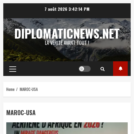
Skip
7 août 2026
3:42:16 PM
to
content
DIPLOMATICNEWS.NET
LA VÉRITÉ AVANT TOUT !
Primary
Menu
Home
MAROC-USA
MAROC-USA