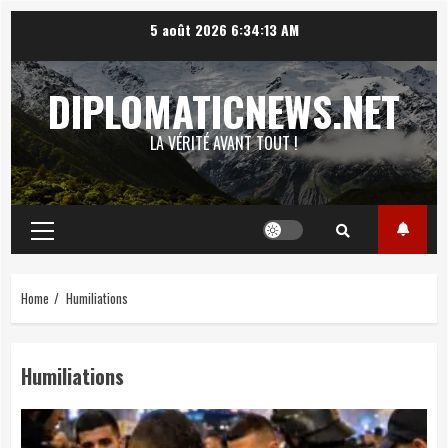
Skip
5 août 2026
6:34:14 AM
to
content
DIPLOMATICNEWS.NET
LA VÉRITÉ AVANT TOUT !
Primary
Menu
Home
Humiliations
Humiliations