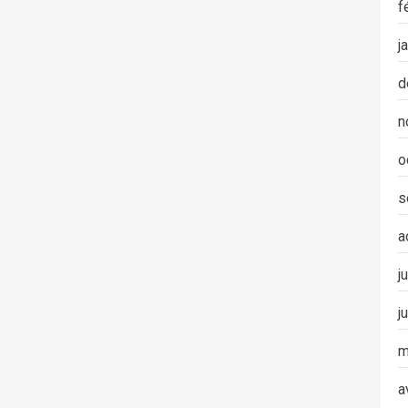
f
j
d
n
o
s
a
j
j
m
a