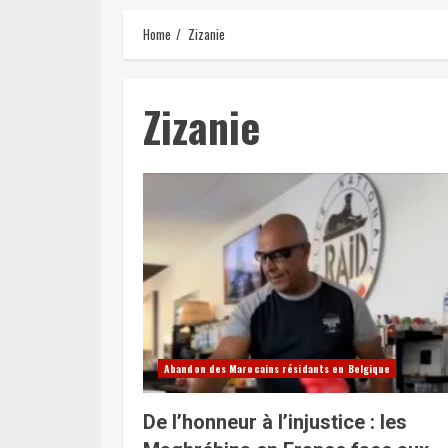
Home
Zizanie
Zizanie
Abandon des Marocains résidants en Belgique
De l’honneur à l’injustice : les