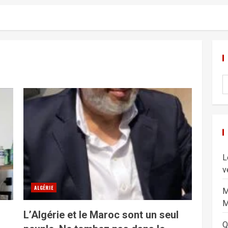
L
v
ALGÉRIE
M
M
L’Algérie et le Maroc sont un seul
Q