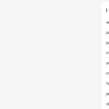
a
j
j
m
a
m
f
j
d