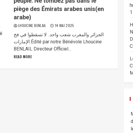
peuple. Ne tombez pas dans le
h
piège des Émirats arabes unis(en
1
arabe)
H
LHOUCINE BENLAIL
14 MAI 2025
L
N
gé
الجزائر والمغرب شعب واحد.. لا تسقطوا في فخ
D
الإمارات Édité par notre Bénévole Lhoucine
C
BENLAIL Directeur Officiel...
READ MORE
L
C
M
M
d
l