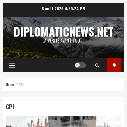
Skip
8 août 2026
4:50:25 PM
to
content
DIPLOMATICNEWS.NET
LA VÉRITÉ AVANT TOUT !
Primary
Menu
Home
CPI
CPI