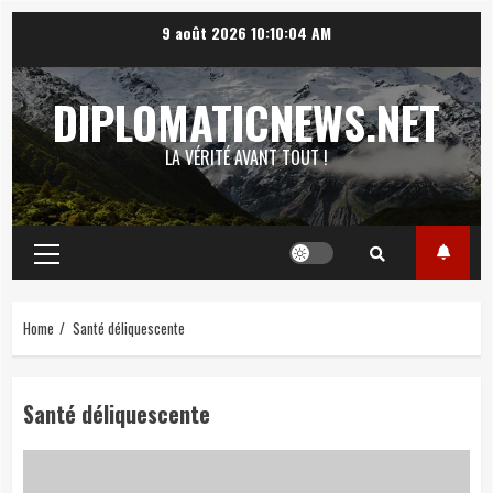
Skip
9 août 2026
10:10:05 AM
to
content
DIPLOMATICNEWS.NET
LA VÉRITÉ AVANT TOUT !
Primary
Menu
Home
Santé déliquescente
Santé déliquescente