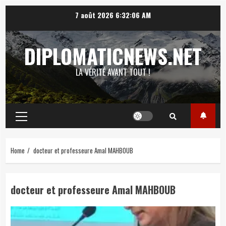
Skip
7 août 2026
6:32:07 AM
to
content
DIPLOMATICNEWS.NET
LA VÉRITÉ AVANT TOUT !
Primary
Menu
Home
docteur et professeure Amal MAHBOUB
docteur et professeure Amal MAHBOUB