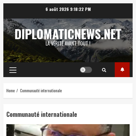
Skip
6 août 2026
9:18:23 PM
to
content
DIPLOMATICNEWS.NET
LA VÉRITÉ AVANT TOUT !
Primary
Menu
Home
Communauté internationale
Communauté internationale