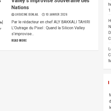
s
Valley s’improvise Souveraine des
h
Nations
1
LHOUCINE BENLAIL
10 JANVIER 2026
H
إه
Par le rédacteur en chef ALY BAKKALI TAHIRI
N
س
L’Outrage du Pixel : Quand la Silicon Valley
D
s’improvise...
C
READ MORE
L
C
M
M
d
l