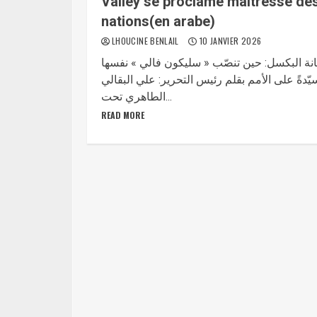
Valley se proclame maîtresse de
nations(en arabe)
LHOUCINE BENLAIL
10 JANVIER 2026
انة البكسل: حين تنصّب « سليكون فالي » نفسها
يّدةً على الأمم بقلم رئيس التحرير: علي البقالي
الطاهري تحت...
READ MORE