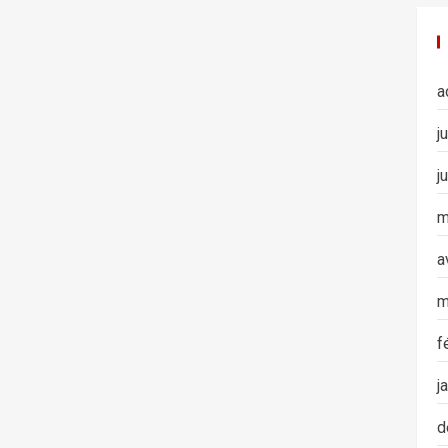
a
j
j
m
a
m
f
j
d