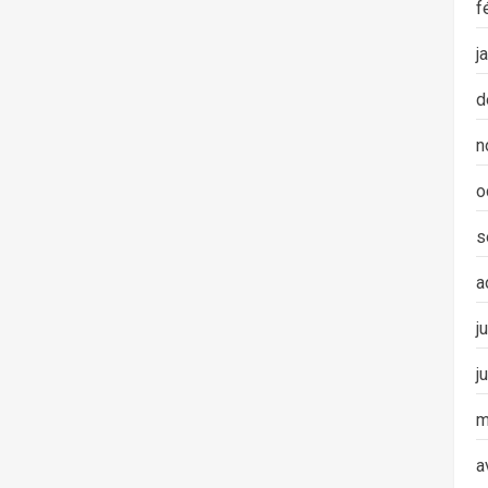
f
j
d
n
o
s
a
j
j
m
a