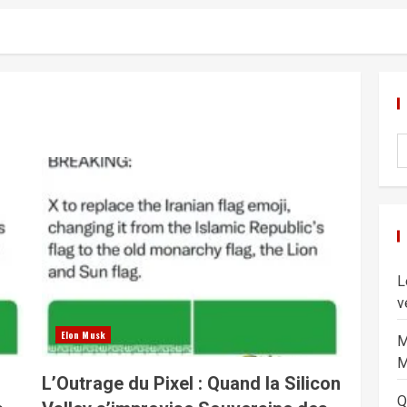
L
v
Elon Musk
M
M
n
L’Outrage du Pixel : Quand la Silicon
Q