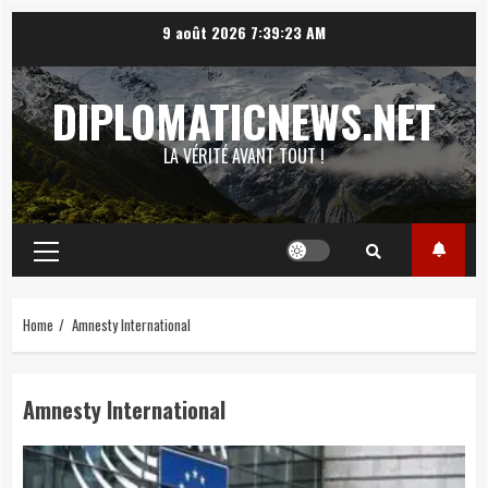
Skip
9 août 2026
7:39:24 AM
to
content
DIPLOMATICNEWS.NET
LA VÉRITÉ AVANT TOUT !
Primary
Menu
Home
Amnesty International
Amnesty International