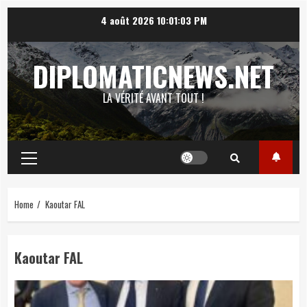
Skip
4 août 2026
10:01:04 PM
to
content
DIPLOMATICNEWS.NET
LA VÉRITÉ AVANT TOUT !
Primary
Menu
Home
Kaoutar FAL
Kaoutar FAL