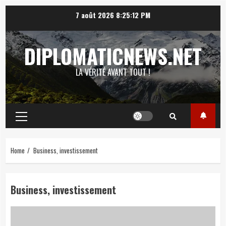
Skip
7 août 2026
8:25:13 PM
to
content
DIPLOMATICNEWS.NET
LA VÉRITÉ AVANT TOUT !
Primary
Menu
Home
Business, investissement
Business, investissement