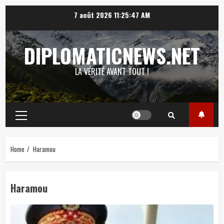
Skip
7 août 2026
11:25:48 AM
to
content
DIPLOMATICNEWS.NET
LA VÉRITÉ AVANT TOUT !
Primary
Menu
Home
Haramou
Haramou