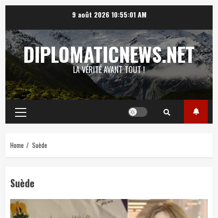
Skip
9 août 2026
10:55:02 AM
to
content
DIPLOMATICNEWS.NET
LA VÉRITÉ AVANT TOUT !
Primary
Menu
Home
Suède
Suède