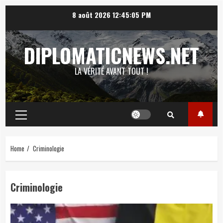
Skip
8 août 2026
12:45:06 PM
to
content
DIPLOMATICNEWS.NET
LA VÉRITÉ AVANT TOUT !
Primary
Menu
Home
Criminologie
Criminologie