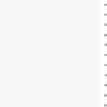
a
m
f
j
d
n
o
s
a
j
j