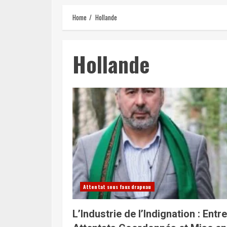
Home
Hollande
Hollande
Attentat sous faux drapeau
L’Industrie de l’Indignation : Entre