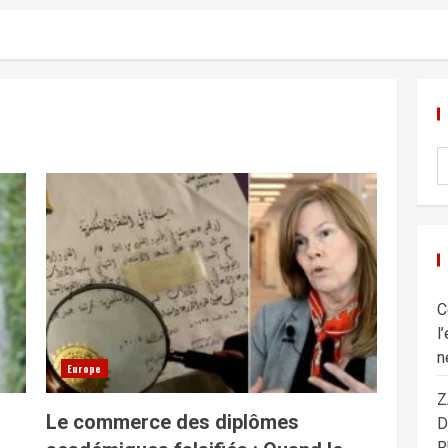
C
l
n
Europe
Z
Le commerce des diplômes
D
R