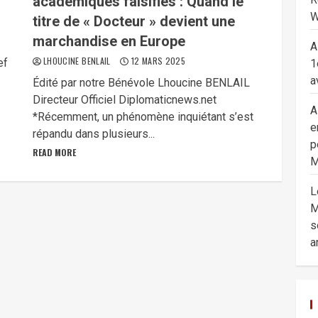
académiques falsifiés : Quand le
W
titre de « Docteur » devient une
marchandise en Europe
A
LHOUCINE BENLAIL
12 MARS 2025
ef
1
a
Édité par notre Bénévole Lhoucine BENLAIL
Directeur Officiel Diplomaticnews.net
A
*Récemment, un phénomène inquiétant s’est
e
répandu dans plusieurs...
p
READ MORE
M
L
M
s
a