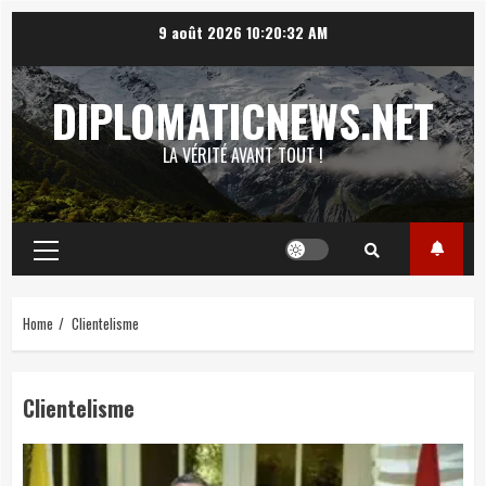
Skip
9 août 2026
10:20:33 AM
to
content
DIPLOMATICNEWS.NET
LA VÉRITÉ AVANT TOUT !
Primary
Menu
Home
Clientelisme
Clientelisme