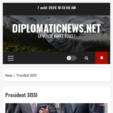
Skip
7 août 2026
10:13:51 AM
to
content
DIPLOMATICNEWS.NET
LA VÉRITÉ AVANT TOUT !
Primary
Menu
Home
President SISSI
President SISSI