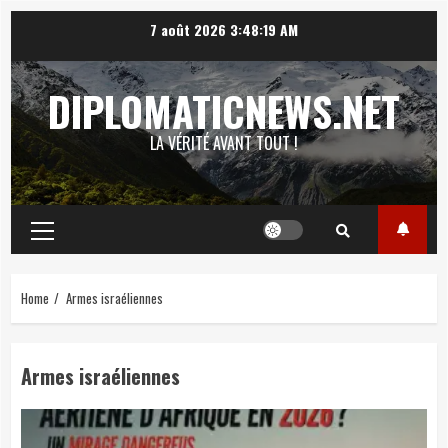
Skip
7 août 2026
3:48:20 AM
to
content
DIPLOMATICNEWS.NET
LA VÉRITÉ AVANT TOUT !
Primary
Menu
Home
Armes israéliennes
Armes israéliennes