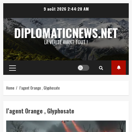
Skip
9 août 2026
2:44:29 AM
to
content
DIPLOMATICNEWS.NET
LA VÉRITÉ AVANT TOUT !
Primary
Menu
Home
l’agent Orange , Glyphosate
l’agent Orange , Glyphosate