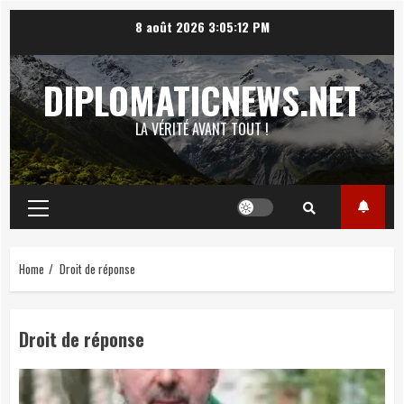
Skip
8 août 2026
3:05:13 PM
to
content
DIPLOMATICNEWS.NET
LA VÉRITÉ AVANT TOUT !
Primary
Menu
Home
Droit de réponse
Droit de réponse