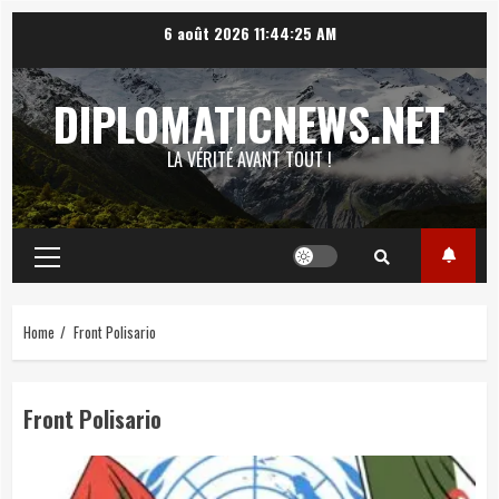
Skip
6 août 2026
11:44:26 AM
to
content
DIPLOMATICNEWS.NET
LA VÉRITÉ AVANT TOUT !
Primary
Menu
Home
Front Polisario
Front Polisario