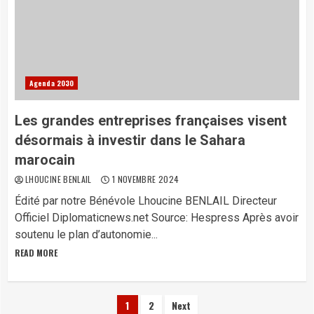
Agenda 2030
Les grandes entreprises françaises visent
désormais à investir dans le Sahara
marocain
LHOUCINE BENLAIL
1 NOVEMBRE 2024
Édité par notre Bénévole Lhoucine BENLAIL Directeur
Officiel Diplomaticnews.net Source: Hespress Après avoir
soutenu le plan d’autonomie...
READ MORE
Pagination
1
2
Next