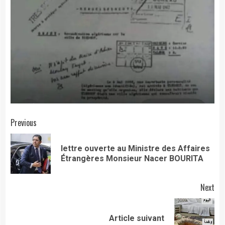
Continue
Previous
Reading
lettre ouverte au Ministre des Affaires
Pre
Étrangères Monsieur Nacer BOURITA
pos
Next
Next
Article suivant