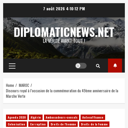
Skip
7 août 2026
4:10:13 PM
to
content
DIPLOMATICNEWS.NET
LA VÉRITÉ AVANT TOUT !
Primary
Menu
Home
MAROC
Discours royal à l’occasion de la commémoration du 49ème anniversaire de la
Marche Verte
Agenda 2030
Algérie
Ambassadeurs-consuls
Autosuffisance
Colonisation
Corruption
Droits de l'homme
Droits de la Femme