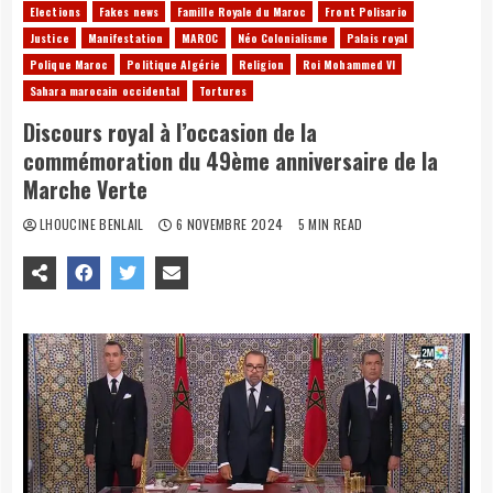
Elections
Fakes news
Famille Royale du Maroc
Front Polisario
Justice
Manifestation
MAROC
Néo Colonialisme
Palais royal
Polique Maroc
Politique Algérie
Religion
Roi Mohammed VI
Sahara marocain occidental
Tortures
Discours royal à l’occasion de la
commémoration du 49ème anniversaire de la
Marche Verte
LHOUCINE BENLAIL
6 NOVEMBRE 2024
5 MIN READ