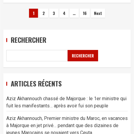
Pagination
1
2
3
4
…
16
Next
des
publications
RECHERCHER
RECHERCHER
ARTICLES RÉCENTS
Aziz Akhannouch chassé de Majorque : le 1er ministre qui
fuit les manifestants… après avoir fui son peuple
Aziz Akhannouch, Premier ministre du Maroc, en vacances
à Majorque en jet privé… pendant que des dizaines de
jeunes Marocains se noyaient vers Ceuta.