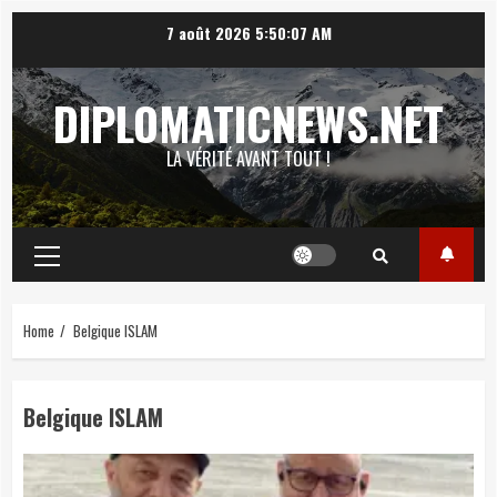
Skip
7 août 2026
5:50:08 AM
to
content
DIPLOMATICNEWS.NET
LA VÉRITÉ AVANT TOUT !
Primary
Menu
Home
Belgique ISLAM
Belgique ISLAM