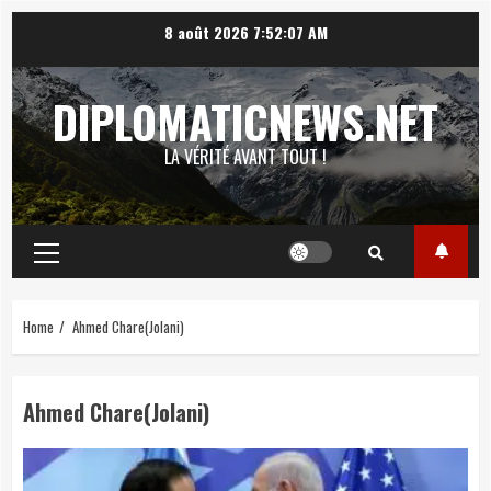
Skip
8 août 2026
7:52:08 AM
to
content
DIPLOMATICNEWS.NET
LA VÉRITÉ AVANT TOUT !
Primary
Menu
Home
Ahmed Chare(Jolani)
Ahmed Chare(Jolani)