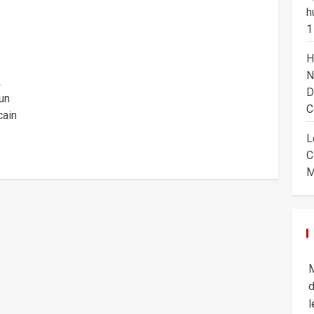
h
1
H
N
L
D
un
C
cain
L
C
M
M
d
l