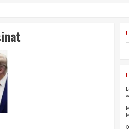
sinat
L
v
M
M
Q