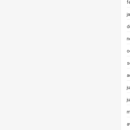
f
j
d
n
o
s
a
j
j
m
a