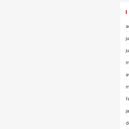
a
j
j
m
a
m
f
j
d