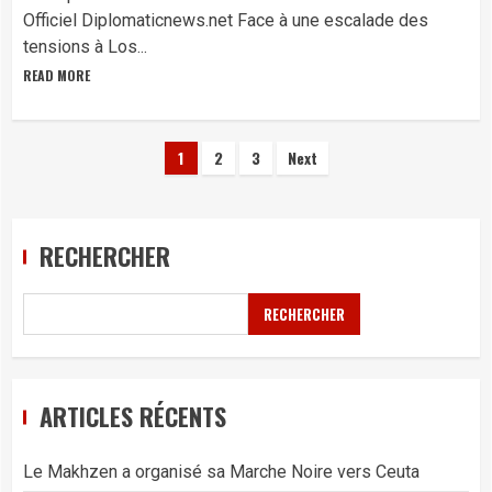
Officiel Diplomaticnews.net Face à une escalade des
tensions à Los...
READ MORE
Pagination
1
2
3
Next
des
publications
RECHERCHER
RECHERCHER
ARTICLES RÉCENTS
Le Makhzen a organisé sa Marche Noire vers Ceuta