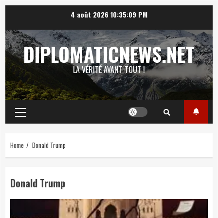
Skip
4 août 2026
10:35:11 PM
to
content
DIPLOMATICNEWS.NET
LA VÉRITÉ AVANT TOUT !
Primary
Menu
Home
Donald Trump
Donald Trump