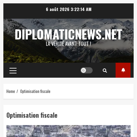
Skip
6 août 2026
3:22:15 AM
to
content
DIPLOMATICNEWS.NET
LA VÉRITÉ AVANT TOUT !
Primary
Menu
Home
Optimisation fiscale
Optimisation fiscale