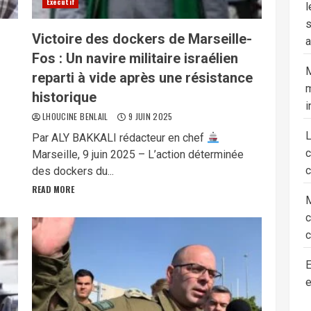
Exécutif
l
s
Victoire des dockers de Marseille-
a
Fos : Un navire militaire israélien
M
reparti à vide après une résistance
m
historique
i
LHOUCINE BENLAIL
9 JUIN 2025
Par ALY BAKKALI rédacteur en chef
Marseille, 9 juin 2025 – L’action déterminée
c
des dockers du...
READ MORE
M
c
E
e