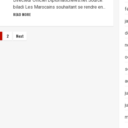
Directeur Officiel Diplomaticnews.net Source:
biladi Les Marocains souhaitant se rendre en...
f
READ MORE
j
d
agination
2
Next
es
n
ublications
o
s
a
j
j
m