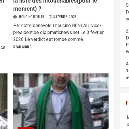
en
la liste des intouchables(pour le
C
moment) ?
l
LHOUCINE BENLAIL
3 FÉVRIER 2026
n
​Par notre bénévole Lhoucine BENLAIL vice-
Z
président de diplpmaticnews.net Le 3 février
D
2026 ​Le verdict est tombé comme...
R
READ MORE
 ce
W
A
1
a
M
d