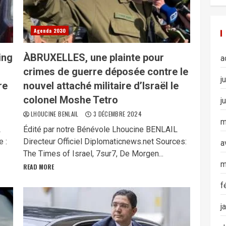
Agenda 2030
ing
ÀBRUXELLES, une plainte pour
a
crimes de guerre déposée contre le
j
re
nouvel attaché militaire d’Israël le
colonel Moshe Tetro
j
LHOUCINE BENLAIL
3 DÉCEMBRE 2024
m
L
Édité par notre Bénévole Lhoucine BENLAIL
e :
Directeur Officiel Diplomaticnews.net Sources:
a
The Times of Israel, 7sur7, De Morgen...
m
READ MORE
f
j