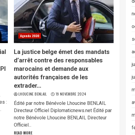
d
n
o
Agenda 2030
s
ial
La justice belge émet des mandats
a
d’arrêt contre des responsables
j
CPI
marocains et demande aux
autorités françaises de les
j
extrader…
m
LHOUCINE BENLAIL
19 NOVEMBRE 2024
L
es :
a
Édité par notre Bénévole Lhoucine BENLAIL
.
Directeur Officiel Diplomaticnews.net Édité par
m
notre Bénévole Lhoucine BENLAIL Directeur
Officiel...
f
READ MORE