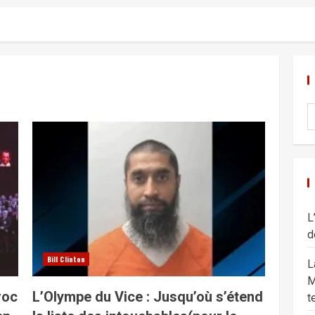
L
d
Bill Clinton
L
M
roc
L’Olympe du Vice : Jusqu’où s’étend
t