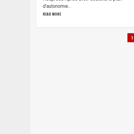
d’autonomie...
READ MORE
P
1
d
p