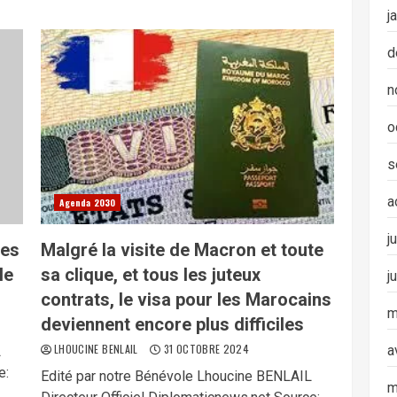
j
d
n
o
s
a
Agenda 2030
j
ses
Malgré la visite de Macron et toute
le
sa clique, et tous les juteux
j
contrats, le visa pour les Marocains
m
deviennent encore plus difficiles
LHOUCINE BENLAIL
31 OCTOBRE 2024
a
L
e:
Edité par notre Bénévole Lhoucine BENLAIL
m