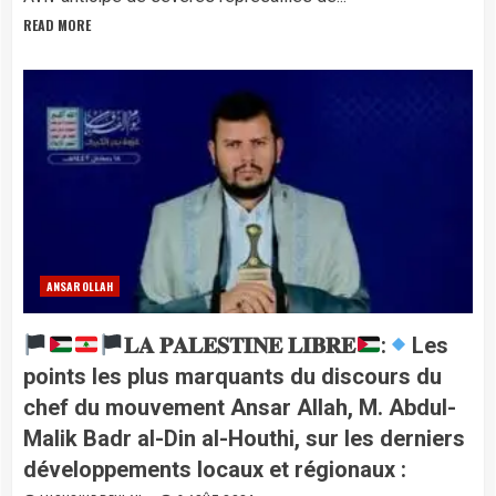
READ MORE
ANSAROLLAH
𝐋𝐀 𝐏𝐀𝐋𝐄𝐒𝐓𝐈𝐍𝐄 𝐋𝐈𝐁𝐑𝐄
:
Les
points les plus marquants du discours du
chef du mouvement Ansar Allah, M. Abdul-
Malik Badr al-Din al-Houthi, sur les derniers
développements locaux et régionaux :