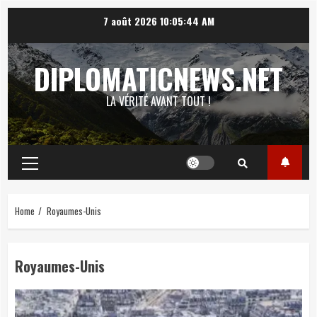
Skip
7 août 2026
10:05:45 AM
to
content
DIPLOMATICNEWS.NET
LA VÉRITÉ AVANT TOUT !
Primary
Menu
Home
Royaumes-Unis
Royaumes-Unis