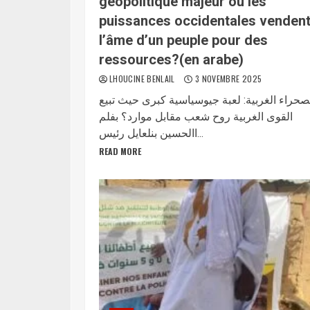
géopolitique majeur où les
puissances occidentales venden
l’âme d’un peuple pour des
ressources?(en arabe)
LHOUCINE BENLAIL
3 NOVEMBRE 2025
صحراء الغربية: لعبة جيوسياسية كبرى حيث تبيع
القوى الغربية روح شعب مقابل موارد؟ بفلم
االحسين بنلعايل رئيس...
READ MORE