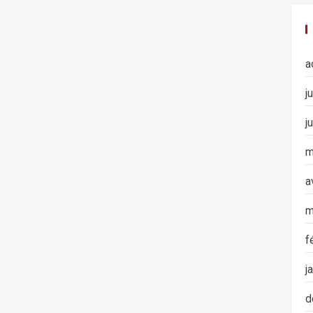
a
j
j
m
a
m
f
j
d