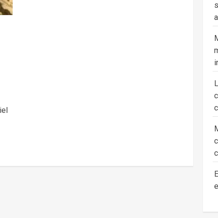
s
a
M
m
i
c
iel
M
c
E
e