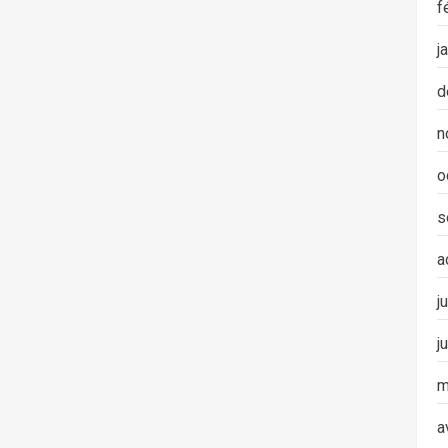
f
j
d
n
o
s
a
j
j
m
a