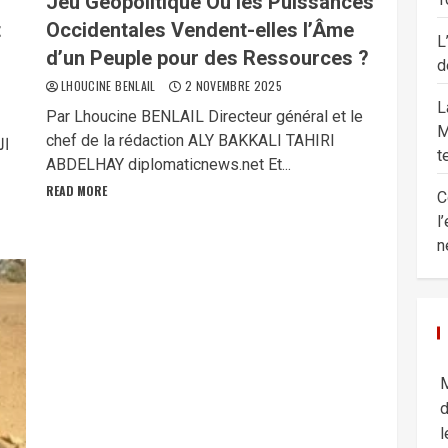
Jeu Géopolitique Où les Puissances
t
Occidentales Vendent-elles l’Âme
L
d’un Peuple pour des Ressources ?
d
LHOUCINE BENLAIL
2 NOVEMBRE 2025
L
Par Lhoucine BENLAIL Directeur général et le
M
chef de la rédaction ALY BAKKALI TAHIRI
ال
t
ABDELHAY diplomaticnews.net Et...
READ MORE
C
l
n
M
d
l