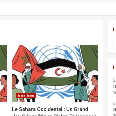
L
H
T
Donald Trump
L
Le Sahara Occidental : Un Grand
H
T