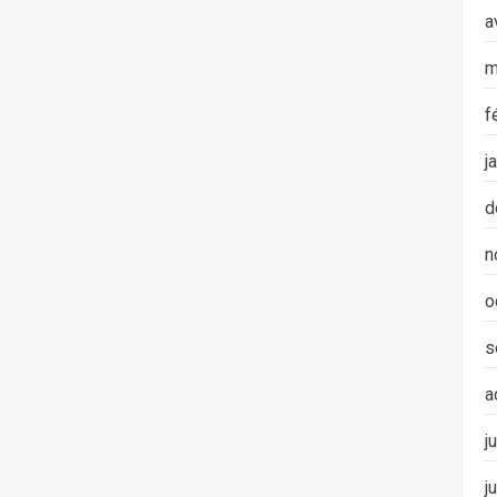
a
m
f
j
d
n
o
s
a
j
j