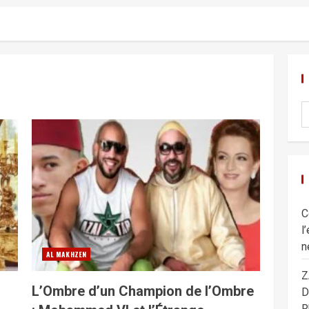
C
l
n
AL MAKHZEN
Z
L’Ombre d’un Champion de l’Ombre
D
R