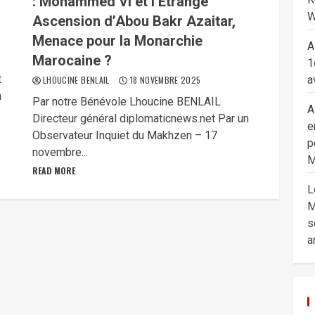
: Mohammed VI et l’Étrange
W
Ascension d’Abou Bakr Azaitar,
Menace pour la Monarchie
A
Marocaine ?
-
1
t
a
LHOUCINE BENLAIL
18 NOVEMBRE 2025
n
Par notre Bénévole Lhoucine BENLAIL
A
Directeur général diplomaticnews.net Par un
e
Observateur Inquiet du Makhzen – 17
p
novembre...
M
READ MORE
L
M
s
a