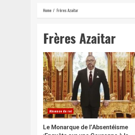
Home
Frères Azaitar
Frères Azaitar
Absence du roi
Le Monarque de l’Absentéisme