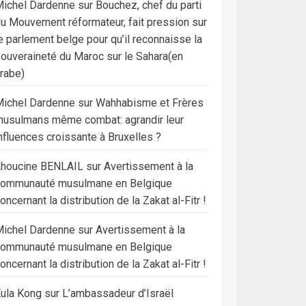
ichel Dardenne
sur
Bouchez, chef du parti
u Mouvement réformateur, fait pression sur
e parlement belge pour qu’il reconnaisse la
ouveraineté du Maroc sur le Sahara(en
rabe)
ichel Dardenne
sur
Wahhabisme et Frères
usulmans même combat: agrandir leur
nfluences croissante à Bruxelles ?
Lhoucine BENLAIL
sur
Avertissement à la
communauté musulmane en Belgique
oncernant la distribution de la Zakat al-Fitr !
ichel Dardenne
sur
Avertissement à la
communauté musulmane en Belgique
oncernant la distribution de la Zakat al-Fitr !
ula Kong
sur
L’ambassadeur d’Israël