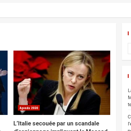
L
M
t
Agenda 2030
C
L’Italie secouée par un scandale
l
n