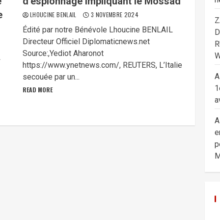
e
d’espionnage impliquant le Mossad
e
LHOUCINE BENLAIL
3 NOVEMBRE 2024
Z
Édité par notre Bénévole Lhoucine BENLAIL
D
Directeur Officiel Diplomaticnews.net
R
Source:,Yediot Aharonot
W
L
https://www.ynetnews.com/, REUTERS, L’Italie
A
secouée par un...
1
READ MORE
a
A
e
p
M