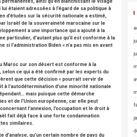
 permanentes, ainsi qu’en blanchissant le visage
 lui étaient adressées à l’égard de sa politique à
ien d’études sur la sécurité nationale a estimé,
par Israël de la souveraineté marocaine sur le
a
loppement a une importance qui a ajouté à la
 particulier, d’autant plus qu’il est conforme à la
j
 si l’administration Biden « n’a pas mis en avant
j
u Maroc sur son désert est conforme à la
m
, selon ce qui a été confirmé par les experts du
dèrent que cette décision « pourrait servir de
a
t à l’autodétermination d’une minorité nationale
m
indépendant… mais puisque cette démarche
ies et de l’Union européenne, car elle peut
f
oncernant l’annexion, l’occupation et le droit à
aël fait déjà face à une forte condamnation
j
tes similaires.
d
note d’analyse, qu’un certain nombre de pays du