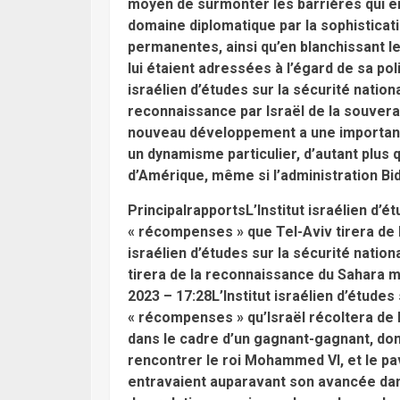
moyen de surmonter les barrières qui e
domaine diplomatique par la sophistica
permanentes, ainsi qu’en blanchissant le
lui étaient adressées à l’égard de sa poli
israélien d’études sur la sécurité nationa
reconnaissance par Israël de la souvera
nouveau développement a une importance 
un dynamisme particulier, d’autant plus q
d’Amérique, même si l’administration Bi
PrincipalrapportsL’Institut israélien d’
« récompenses » que Tel-Aviv tirera de 
israélien d’études sur la sécurité nati
tirera de la reconnaissance du Sahara ma
2023 – 17:28L’Institut israélien d’études
« récompenses » qu’Israël récoltera de
dans le cadre d’un gagnant-gagnant, don
rencontrer le roi Mohammed VI, et le p
entravaient auparavant son avancée dans