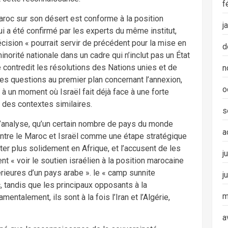
f
roc sur son désert est conforme à la position
j
ui a été confirmé par les experts du même institut,
écision « pourrait servir de précédent pour la mise en
d
inorité nationale dans un cadre qui n’inclut pas un État
ontredit les résolutions des Nations unies et de
n
des questions au premier plan concernant l’annexion,
o
n, à un moment où Israël fait déjà face à une forte
des contextes similaires.
s
e d’analyse, qu’un certain nombre de pays du monde
a
entre le Maroc et Israël comme une étape stratégique
nter plus solidement en Afrique, et l’accusent de les
j
t « voir le soutien israélien à la position marocaine
ieures d’un pays arabe ». le « camp sunnite
j
, tandis que les principaux opposants à la
m
ntalement, ils sont à la fois l’Iran et l’Algérie,
a