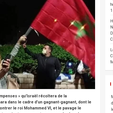
h
1
H
N
D
C
L
C
M
mpenses » qu’Israël récoltera de la
M
ara dans le cadre d’un gagnant-gagnant, dont le
d
ontrer le roi Mohammed VI, et le pavage le
l