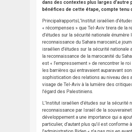
dans des contextes plus larges d’autre p
bénéfices de cette étape, compte tenu 
PrincipalrapportsL’Institut israélien d’étud
« récompenses » que Tel-Aviv tirera de la r
d’études sur la sécurité nationale énumère 
reconnaissance du Sahara marocainLe journal
israélien d’études sur la sécurité national
la reconnaissance de la marocanité du Sahar
est « l’empressement » de rencontrer le r
les barrières qui entravaient auparavant so
sophistication des relations au niveau des
visage de Tel-Aviv à la lumière des critiques
l’égard des Palestiniens.
L’Institut israélien d’études sur la sécurité 
reconnaissance par Israël de la souveraine
développement a une importance qui a ajout
particulier, d’autant plus qu’il est conform
l’administration Biden « n’a pas mis en avan