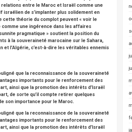
 relations entre le Maroc et Israël comme une
n
if israélien de s’implanter plus solidement en
o
de cette théorie du complot peuvent « voir le
ne comme une ingérence dans les affaires
s
 sunnite pragmatique » soutient la position du
nts à la souveraineté marocaine sur le Sahara,
a
n et l’Algérie, c’est-à-dire les véritables ennemis
j
j
souligné que la reconnaissance de la souveraineté
avantages importants pour le renforcement des
m
art, ainsi que la promotion des intérêts d’Israël
a
art, de sorte qu’il compte retirer quelques
de son importance pour le Maroc.
m
souligné que la reconnaissance de la souveraineté
f
avantages importants pour le renforcement des
art, ainsi que la promotion des intérêts d’Israël
j