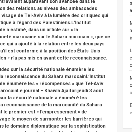
ntravaient auparavant son avancée dans le
s
tion des relations au niveau des ambassades
a
 visage de Tel-Aviv à la lumière des critiques qui
tique à l’égard des Palestiniens.L’Institut
M
le a estimé, dans un article sur « la
m
ineté marocaine sur le Sahara marocain », que ce
i
qui a ajouté à la relation entre les deux pays
u’il est conforme à la position des États-Unis
den « n’a pas mis en avant cette reconnaissance.
c
études sur la sécurité nationale énumère les
la reconnaissance du Sahara marocainL’Institut
M
onale énumère les « récompenses » que Tel-Aviv
rocainLe journal – Khawla Ajaifarijeudi 3 août
c
 sur la sécurité nationale a énuméré les
 la reconnaissance de la marocanité du Sahara
E
t le premier est « l’empressement » de
e
avage le moyen de surmonter les barrières qui
 le domaine diplomatique par la sophistication