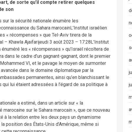
art, de sorte qu’il compte retirer quelques
de son
d
es sur la sécurité nationale énumère les
n
econnaissance du Sahara marocainL’Institut israélien
les « récompenses » que Tel-Aviv tirera de la
o
 – Khawla Ajaifarijeudi 3 août 2023 – 17:28L’Institut
s
e a énuméré les « récompenses » qu’Israël récoltera de
a dans le cadre d’un gagnant-gagnant, dont le premier
a
oi Mohammed VI, et le pavage le moyen de surmonter
n avancée dans le domaine diplomatique par la
j
 ambassades permanentes, ainsi qu’en blanchissant le
 qui lui étaient adressées à l’égard de sa politique à
j
m
nationale a estimé, dans un article sur « la
a
té marocaine sur le Sahara marocain », que ce nouveau
é à la relation entre les deux pays un dynamisme
m
e à la position des États-Unis d’Amérique, même si
t cette reconnaissance.