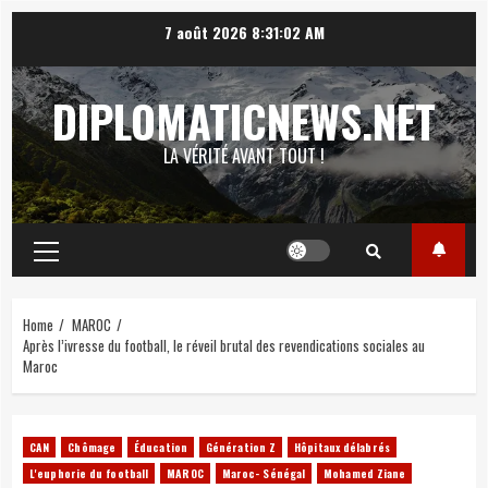
Skip
7 août 2026
8:31:03 AM
to
content
DIPLOMATICNEWS.NET
LA VÉRITÉ AVANT TOUT !
Primary
Menu
Home
MAROC
Après l’ivresse du football, le réveil brutal des revendications sociales au
Maroc
CAN
Chômage
Éducation
Génération Z
Hôpitaux délabrés
L'euphorie du football
MAROC
Maroc- Sénégal
Mohamed Ziane