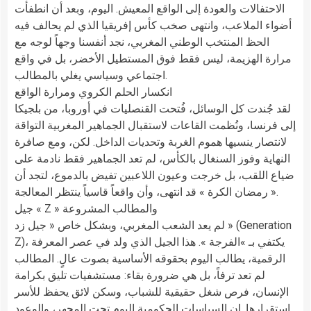
الاحتفالات والعودة إلى الواقع المعيش. اليوم، وبعد أن انطفأت
أضواء الملاعب، وانتهى صخب كأس إفريقيا الذي لم يحالف فيه
الحظ المنتخب الوطني المغربي، نجد أنفسنا وجهاً لوجه مع
مرارة الهزيمة، ليس فقط فوق المستطيل الأخضر، بل في واقع
اجتماعي وسياسي يغلي بالمطالب.
انكسار الحلم الكروي ومرارة الواقع
لقد جُندت كل الوسائل، فُتحت القنصليات في أوروبا، من بلجيكا
إلى فرنسا، ونُظمت القاعات لاستقبال الجماهير المغربية التواقة
لانتصار ينسيها هموم الغربة وتحديات الداخل. لكن، ومع صافرة
النهاية وفوز السنغال بالكأس، لم تعد الجماهير فقط نادمة على
ضياع اللقب، بل خرجت وعيون اللاعبين تفيض بالدموع، لتجد أن
« رمضان الكرة » قد انتهى، وأن واقعاً قاسياً ينتظر المعالجة.
جيل « Z » والمطالب المشروعة
لم يعد الشعب المغربي، وبشكل خاص « جيل زد » (Generation
Z)، يكتفي بـ »الفرجة ». هذا الجيل الذي ولد في عصر المعرفة
الرقمية، يطالب اليوم بحقوقه الأساسية بصوت عالٍ. المطالب
لم تعد ترفاً، بل هي ضرورة بقاء: مستشفيات تليق بكرامة
الإنسان، فرص شغل حقيقية للشباب، وسكن لائق يحفظ للأسر
استقرارها. إن السياسات الحكومية اليوم تحت المجهر، والوعود