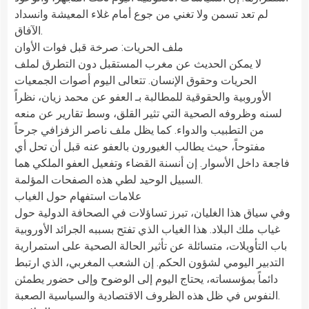
لم تعد تسمن ولا تغني من جوع أمام غلاء المعيشة وانسداد
الآفاق.
ملف الحريات: صرخة قبل فوات الأوان
لا يمكن الحديث عن مغرب المستقبل دون التطرق لملف
الحريات وحقوق الإنسان. تتعالى اليوم أصوات الجمعيات
الأوروبية والحقوقية للمطالبة بـ العفو عن محمد زيان، نظراً
لسنه وظروفه الصحية التي تثير القلق، وسط تقارير عن منعه
من التطبيب والدواء. كما يظل ملف ناصر الزفزافي جرحاً
مفتوحاً، حيث يطالب الغيورون بالعفو عنه قبل أن تحل أي
فاجعة داخل الأسوار. إن أنسنة القضاء وتفعيل العفو الملكي هما
السبيل الوحيد لطي هذه الصفحات المؤلمة.
علامات استفهام حول الغياب
وفي سياق هذا الغليان، تبرز تساؤلات في الصحافة الدولية حول
غياب ملك البلاد. هذا الغياب الذي تفتح بسببه الجرائد الأوروبية
باب التأويلات، متسائلة عن تأثير الحالة الصحية على استمرارية
التدبير اليومي لشؤون الحكم. إن الشعب المغربي، الذي ارتبط
دائماً بمؤسساته، يحتاج اليوم إلى الوضوح وإلى حضور يطمئن
النفوس في ظل هذه الظروف الاقتصادية والسياسية الصعبة.