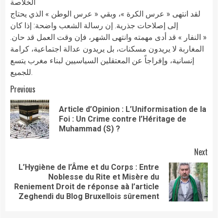
الخلاصة
لقد انتهى « عرس الكرة »، وبقي « عرس الوطن » الذي يحتاج
إلى إصلاحات جذرية. إن رسالة الشعب واضحة: إذا كان
« النفار » قد أدى مهمته وانتهى الشهر، فإن وقت العمل قد حان.
المغاربة لا يريدون مسكنات، بل يريدون عدالة اجتماعية، كرامة
إنسانية، وإفراجاً عن المعتقلين السياسيين لبناء مغرب يتسع
للجميع.
Continue
Previous
Reading
Article d’Opinion : L’Uniformisation de la
Pre
Foi : Un Crime contre l’Héritage de
pos
Muhammad (S) ?
Next
​L’Hygiène de l’Âme et du Corps : Entre
Noblesse du Rite et Misère du
Next
Reniement Droit de réponse aà l’article
post:
Zeghendi du Blog Bruxellois sûrement