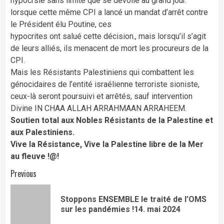
hypocrsie sans limite que se dévoile au grand jour.
lorsque cette même CPI a lancé un mandat d’arrêt contre
le Président élu Poutine, ces
hypocrites ont salué cette décision., mais lorsqu’il s’agit
de leurs alliés, ils menacent de mort les procureurs de la
CPI.
Mais les Résistants Palestiniens qui combattent les
génocidaires de l’entité israélienne terroriste sioniste,
ceux-là seront poursuivi et arrêtés, sauf intervention
Divine IN CHAA ALLAH ARRAHMAAN ARRAHEEM.
Soutien total aux Nobles Résistants de la Palestine et
aux Palestiniens.
Vive la Résistance, Vive la Palestine libre de la Mer
au fleuve !@!
Continue
Previous
Reading
Stoppons ENSEMBLE le traité de l’OMS
Pre
sur les pandémies !14. mai 2024
pos