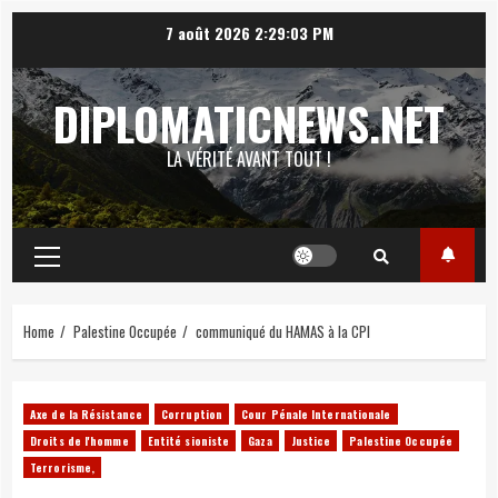
Skip
7 août 2026
2:29:04 PM
to
content
DIPLOMATICNEWS.NET
LA VÉRITÉ AVANT TOUT !
Primary
Menu
Home
Palestine Occupée
communiqué du HAMAS à la CPI
Axe de la Résistance
Corruption
Cour Pénale Internationale
Droits de l'homme
Entité sioniste
Gaza
Justice
Palestine Occupée
Terrorisme,