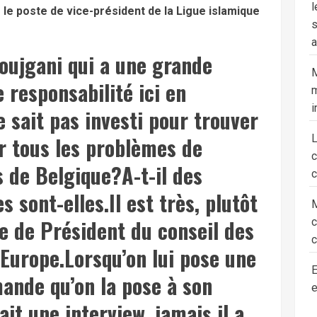
l
e le poste de vice-président de la Ligue islamique
s
a
oujgani qui a une grande
M
 responsabilité ici en
m
i
 sait pas investi pour trouver
r tous les problèmes de
 de Belgique?A-t-il des
c
s sont-elles.Il est très, plutôt
M
le de Président du conseil des
c
Europe.Lorsqu’on lui pose une
E
emande qu’on la pose à son
e
fait une interview, jamais il a