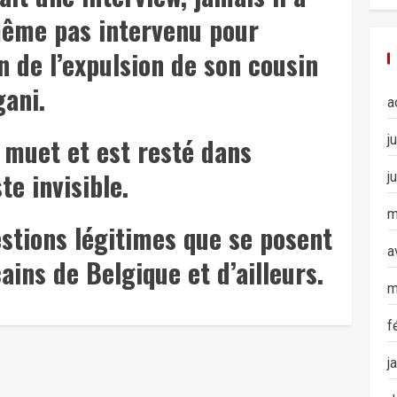
 même pas intervenu pour
 de l’expulsion de son cousin
ani.
a
é muet et est resté dans
j
te invisible.
j
m
stions légitimes que se posent
a
ins de Belgique et d’ailleurs.
m
f
j