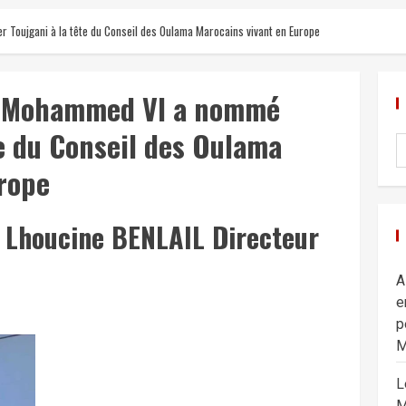
Toujgani à la tête du Conseil des Oulama Marocains vivant en Europe
oi Mohammed VI a nommé
te du Conseil des Oulama
rope
e Lhoucine BENLAIL Directeur
A
e
p
M
L
M