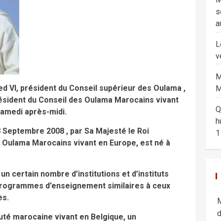
s
a
L
v
M
d VI, président du Conseil supérieur des Oulama ,
M
résident du Conseil des Oulama Marocains vivant
Q
samedi après-midi.
h
 Septembre 2008 , par Sa Majesté le Roi
1
Oulama Marocains vivant en Europe, est né à
n certain nombre d’institutions et d’instituts
programmes d’enseignement similaires à ceux
ès.
M
d
té marocaine vivant en Belgique, un