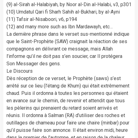
(9) al-Sirah al-Halabiyah, by Noor al-Din al-Halabi, v3, p301
(10) Umdatul Qari fi Sharh Sahih al-Bukhari, by al-Ayni
(11) Tafsir al-Nisaboori, v6, p194
(12) and many more such as Ibn Mardawayh, etc…
La dernière phrase dans le verset sus-mentionné indique
que le Saint-Prophète (SAW) craignait la réaction de ses
compagnons en délivrant ce message, mais Allah
l’informe qu’il ne doit pas s’en soucier, car Il protégera
Son Messager des gens.
Le Discours
Dès réception de ce verset, le Prophète (saws) s’est
arrêté sur ce lieu (l’étang de Khum) qui était extrêmement
chaud. Puis il ordonna à toutes les personnes qui étaient
en avance sur le chemin, de revenir et attendit que tous
les pèlerins qui prenaient du retard soient arrivés et
réunis. Il ordonna à Salman (RA) d’utiliser des roches et
outillages de chameau pour faire une chaire (minbar) pour
qu’il puisse faire son annonce. Il était environ midi, heure
dans le premier de l’automne, et en raison de la chaleur