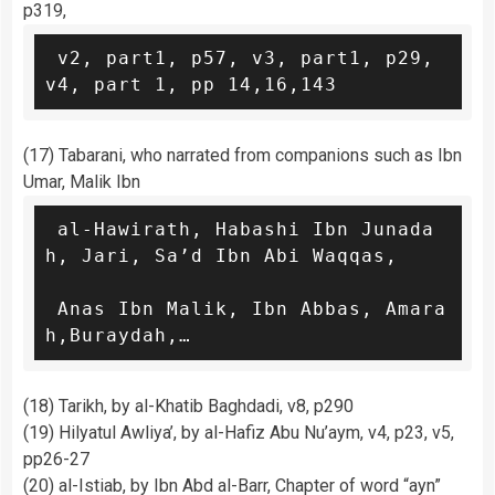
p319,
 v2, part1, p57, v3, part1, p29, 
v4, part 1, pp 14,16,143
(17) Tabarani, who narrated from companions such as Ibn
Umar, Malik Ibn
 al-Hawirath, Habashi Ibn Junada
h, Jari, Sa’d Ibn Abi Waqqas,

 Anas Ibn Malik, Ibn Abbas, Amara
h,Buraydah,…
(18) Tarikh, by al-Khatib Baghdadi, v8, p290
(19) Hilyatul Awliya’, by al-Hafiz Abu Nu’aym, v4, p23, v5,
pp26-27
(20) al-Istiab, by Ibn Abd al-Barr, Chapter of word “ayn”