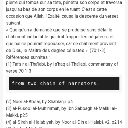
pierre qui tomba sur sa tête, pénétra son corps et traversa
jusqu’au bas de son corps en le tuant. C’est à cette
occasion que Allah, l’Exalté, causa la descente du verset
suivant :
« Quelqu’un a demandé que se produise sans délai le
châtiment inéluctable qui doit frapper les négateurs et
que nul ne pourrait repousser, car ce châtiment provient
de Dieu, le Maître des degrés célestes ». (70:1-3)
Références sunnites :
(1) Tafsir al-Tha’labi, by Is’haq al-Tha’labi, commentary of
verse 70:1-3
from two chain of narrators.
(2) Noor al-Absar, by Shablanji, p4
(3) al-Fusool al-Muhimmah, by Ibn Sabbagh al-Maliki al-
Makki, p25
(4) al-Sirah al-Halabiyah, by Noor al-Din al-Halabi, v2, p214