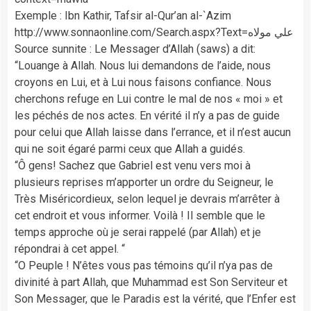
Exemple : Ibn Kathir, Tafsir al-Qur’an al-`Azim
http://www.sonnaonline.com/Search.aspx?Text=علي مولاه
Source sunnite : Le Messager d’Allah (saws) a dit:
“Louange à Allah. Nous lui demandons de l’aide, nous
croyons en Lui, et à Lui nous faisons confiance. Nous
cherchons refuge en Lui contre le mal de nos « moi » et
les péchés de nos actes. En vérité il n’y a pas de guide
pour celui que Allah laisse dans l’errance, et il n’est aucun
qui ne soit égaré parmi ceux que Allah a guidés.
“Ô gens! Sachez que Gabriel est venu vers moi à
plusieurs reprises m’apporter un ordre du Seigneur, le
Très Miséricordieux, selon lequel je devrais m’arrêter à
cet endroit et vous informer. Voilà ! Il semble que le
temps approche où je serai rappelé (par Allah) et je
répondrai à cet appel. “
“O Peuple ! N’êtes vous pas témoins qu’il n’ya pas de
divinité à part Allah, que Muhammad est Son Serviteur et
Son Messager, que le Paradis est la vérité, que l’Enfer est