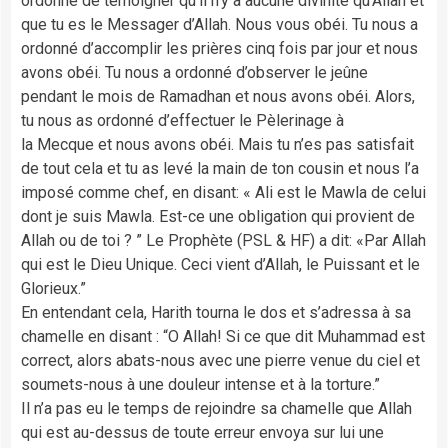
ordonné de témoigner qu’il n’y a aucune divinité qu’Allah et
que tu es le Messager d’Allah. Nous vous obéi. Tu nous a
ordonné d’accomplir les prières cinq fois par jour et nous
avons obéi. Tu nous a ordonné d’observer le jeûne
pendant le mois de Ramadhan et nous avons obéi. Alors,
tu nous as ordonné d’effectuer le Pèlerinage à
la Mecque et nous avons obéi. Mais tu n’es pas satisfait
de tout cela et tu as levé la main de ton cousin et nous l’a
imposé comme chef, en disant: « Ali est le Mawla de celui
dont je suis Mawla. Est-ce une obligation qui provient de
Allah ou de toi ? ” Le Prophète (PSL & HF) a dit: «Par Allah
qui est le Dieu Unique. Ceci vient d’Allah, le Puissant et le
Glorieux.”
En entendant cela, Harith tourna le dos et s’adressa à sa
chamelle en disant : “O Allah! Si ce que dit Muhammad est
correct, alors abats-nous avec une pierre venue du ciel et
soumets-nous à une douleur intense et à la torture.”
Il n’a pas eu le temps de rejoindre sa chamelle que Allah
qui est au-dessus de toute erreur envoya sur lui une