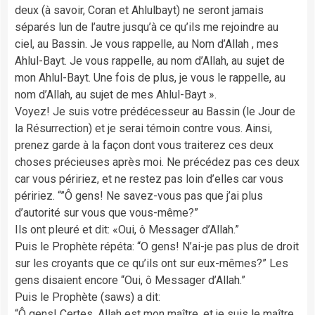
deux (à savoir, Coran et Ahlulbayt) ne seront jamais
séparés lun de l’autre jusqu’à ce qu’ils me rejoindre au
ciel, au Bassin. Je vous rappelle, au Nom d’Allah , mes
Ahlul-Bayt. Je vous rappelle, au nom d’Allah, au sujet de
mon Ahlul-Bayt. Une fois de plus, je vous le rappelle, au
nom d’Allah, au sujet de mes Ahlul-Bayt ».
Voyez! Je suis votre prédécesseur au Bassin (le Jour de
la Résurrection) et je serai témoin contre vous. Ainsi,
prenez garde à la façon dont vous traiterez ces deux
choses précieuses après moi. Ne précédez pas ces deux
car vous péririez, et ne restez pas loin d’elles car vous
péririez. “”Ô gens! Ne savez-vous pas que j’ai plus
d’autorité sur vous que vous-même?”
Ils ont pleuré et dit: «Oui, ô Messager d’Allah.”
Puis le Prophète répéta: “O gens! N’ai-je pas plus de droit
sur les croyants que ce qu’ils ont sur eux-mêmes?” Les
gens disaient encore “Oui, ô Messager d’Allah.”
Puis le Prophète (saws) a dit:
“Ô gens! Certes, Allah est mon maître, et je suis le maître