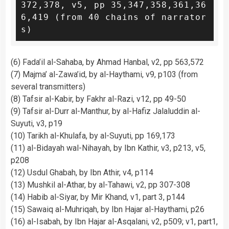
372,378, v5, pp 35,347,358,361,36
6,419 (from 40 chains of narrator
s)
(6) Fada’il al-Sahaba, by Ahmad Hanbal, v2, pp 563,572
(7) Majma’ al-Zawa’id, by al-Haythami, v9, p103 (from
several transmitters)
(8) Tafsir al-Kabir, by Fakhr al-Razi, v12, pp 49-50
(9) Tafsir al-Durr al-Manthur, by al-Hafiz Jalaluddin al-
Suyuti, v3, p19
(10) Tarikh al-Khulafa, by al-Suyuti, pp 169,173
(11) al-Bidayah wal-Nihayah, by Ibn Kathir, v3, p213, v5,
p208
(12) Usdul Ghabah, by Ibn Athir, v4, p114
(13) Mushkil al-Athar, by al-Tahawi, v2, pp 307-308
(14) Habib al-Siyar, by Mir Khand, v1, part 3, p144
(15) Sawaiq al-Muhriqah, by Ibn Hajar al-Haythami, p26
(16) al-Isabah, by Ibn Hajar al-Asqalani, v2, p509; v1, part1,