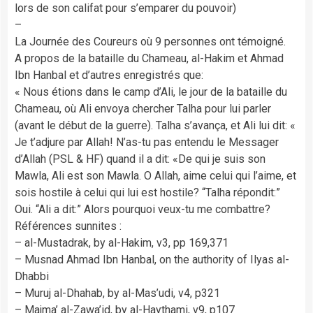
lors de son califat pour s’emparer du pouvoir)
–
La Journée des Coureurs où 9 personnes ont témoigné.
A propos de la bataille du Chameau, al-Hakim et Ahmad
Ibn Hanbal et d’autres enregistrés que:
« Nous étions dans le camp d’Ali, le jour de la bataille du
Chameau, où Ali envoya chercher Talha pour lui parler
(avant le début de la guerre). Talha s’avança, et Ali lui dit: «
Je t’adjure par Allah! N’as-tu pas entendu le Messager
d’Allah (PSL & HF) quand il a dit: «De qui je suis son
Mawla, Ali est son Mawla. O Allah, aime celui qui l’aime, et
sois hostile à celui qui lui est hostile? “Talha répondit:”
Oui. “Ali a dit:” Alors pourquoi veux-tu me combattre?
Références sunnites :
– al-Mustadrak, by al-Hakim, v3, pp 169,371
– Musnad Ahmad Ibn Hanbal, on the authority of Ilyas al-
Dhabbi
– Muruj al-Dhahab, by al-Mas’udi, v4, p321
– Majma’ al-Zawa’id, by al-Haythami, v9, p107