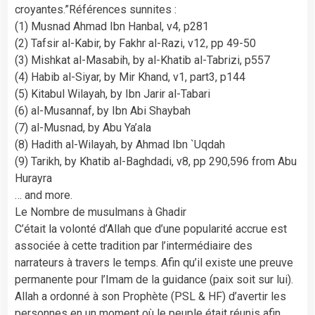
croyantes.”Références sunnites :
(1) Musnad Ahmad Ibn Hanbal, v4, p281
(2) Tafsir al-Kabir, by Fakhr al-Razi, v12, pp 49-50
(3) Mishkat al-Masabih, by al-Khatib al-Tabrizi, p557
(4) Habib al-Siyar, by Mir Khand, v1, part3, p144
(5) Kitabul Wilayah, by Ibn Jarir al-Tabari
(6) al-Musannaf, by Ibn Abi Shaybah
(7) al-Musnad, by Abu Ya’ala
(8) Hadith al-Wilayah, by Ahmad Ibn `Uqdah
(9) Tarikh, by Khatib al-Baghdadi, v8, pp 290,596 from Abu
Hurayra
… and more.
Le Nombre de musulmans à Ghadir
C’était la volonté d’Allah que d’une popularité accrue est
associée à cette tradition par l’intermédiaire des
narrateurs à travers le temps. Afin qu’il existe une preuve
permanente pour l’Imam de la guidance (paix soit sur lui).
Allah a ordonné à son Prophète (PSL & HF) d’avertir les
personnes en un moment où le peuple était réunis afin