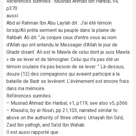
Références sunnites : Musnad Ahmad Ibn Hanbal, v4,
p370
aussi:
Abd al-Rahman Ibn Abu Laylah dit : J’ai été témoin
lorsqu’Ali prêta serment au peuple dans la plaine de
Rahbah. Ali dit: “Je conjure ceux d’entre vous au nom
d’Allah qui ont entendu le Messager d’Allah le jour de
Ghadir disant` Ali est le Mawla de celui dont je suis Mawla
» de se lever et de témoigner. Celui qui n’a pas été un
témoin oculaire n’a pas besoin de se lever. ” Là-dessus,
douze (12) des compagnons qui avaient participé à la
bataille de Badr se levèrent. L’évènement est encore frais
dans ma mémoire.
Références sunnites :
– Musnad Ahmad Ibn Hanbal, v1, p119, see also v5, p366
– Khasa’is, by al-Nisa’i, pp 21,103, narrated similar to
above on the authority of three others: Umayah Ibn Sa’d,
Zaid Ibn yathigh, and Sa’id Ibn Wahab.
Il est aussi rapporté que :