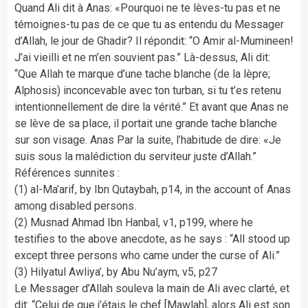
Quand Ali dit à Anas: «Pourquoi ne te lèves-tu pas et ne
témoignes-tu pas de ce que tu as entendu du Messager
d’Allah, le jour de Ghadir? Il répondit: “O Amir al-Mumineen!
J’ai vieilli et ne m’en souvient pas.” Là-dessus, Ali dit:
“Que Allah te marque d’une tache blanche (de la lèpre;
Alphosis) inconcevable avec ton turban, si tu t’es retenu
intentionnellement de dire la vérité.” Et avant que Anas ne
se lève de sa place, il portait une grande tache blanche
sur son visage. Anas Par la suite, l’habitude de dire: «Je
suis sous la malédiction du serviteur juste d’Allah.”
Références sunnites :
(1) al-Ma’arif, by Ibn Qutaybah, p14, in the account of Anas
among disabled persons.
(2) Musnad Ahmad Ibn Hanbal, v1, p199, where he
testifies to the above anecdote, as he says : “All stood up
except three persons who came under the curse of Ali.”
(3) Hilyatul Awliya’, by Abu Nu’aym, v5, p27
Le Messager d’Allah souleva la main de Ali avec clarté, et
dit: “Celui de que j’étais le chef [Mawlah], alors Ali est son