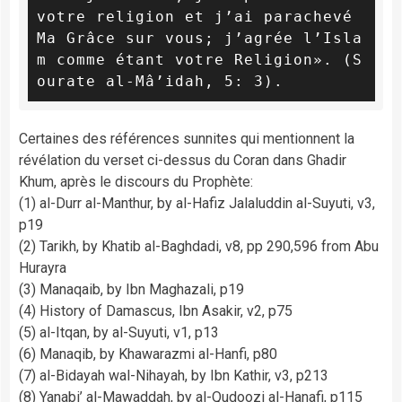
votre religion et j’ai parachevé 
Ma Grâce sur vous; j’agrée l’Isla
m comme étant votre Religion». (S
ourate al-Mâ’idah, 5: 3).
Certaines des références sunnites qui mentionnent la
révélation du verset ci-dessus du Coran dans Ghadir
Khum, après le discours du Prophète:
(1) al-Durr al-Manthur, by al-Hafiz Jalaluddin al-Suyuti, v3,
p19
(2) Tarikh, by Khatib al-Baghdadi, v8, pp 290,596 from Abu
Hurayra
(3) Manaqaib, by Ibn Maghazali, p19
(4) History of Damascus, Ibn Asakir, v2, p75
(5) al-Itqan, by al-Suyuti, v1, p13
(6) Manaqib, by Khawarazmi al-Hanfi, p80
(7) al-Bidayah wal-Nihayah, by Ibn Kathir, v3, p213
(8) Yanabi’ al-Mawaddah, by al-Qudoozi al-Hanafi, p115