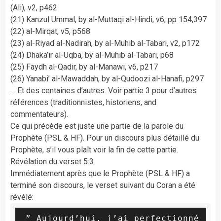
(Ali), v2, p462
(21) Kanzul Ummal, by al-Muttaqi al-Hindi, v6, pp 154,397
(22) al-Mirqat, v5, p568
(23) al-Riyad al-Nadirah, by al-Muhib al-Tabari, v2, p172
(24) Dhaka’ir al-Uqba, by al-Muhib al-Tabari, p68
(25) Faydh al-Qadir, by al-Manawi, v6, p217
(26) Yanabi’ al-Mawaddah, by al-Qudoozi al-Hanafi, p297
… Et des centaines d’autres. Voir partie 3 pour d’autres
références (traditionnistes, historiens, and
commentateurs).
Ce qui précède est juste une partie de la parole du
Prophète (PSL & HF). Pour un discours plus détaillé du
Prophète, s’il vous plaît voir la fin de cette partie.
Révélation du verset 5:3
Immédiatement après que le Prophète (PSL & HF) a
terminé son discours, le verset suivant du Coran a été
révélé:
 ” Aujourd’hui, j’ai perfectionné 