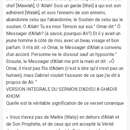
chef [Mawlah], O ‘Allah! Sois un garde [Wali] à qui est son
adhérent [Walah], et sois l’ennemi de son ennemi,
abandonne celui qui l’abandonne, le Soutien de celui qui le
soutien. O Allah! Tu es mon Témoin sur eux.” Omar dit:” Ô
Messager d’Allah? (à savoir, pourquoi Ali?) Et il y avait un
jeune homme à côté de moi, avec un beau visage et bon
parfum. Il m’a dit: «ô Omar, le Messager d’Allah a convenu
d’un accord. Personne ne le dissout sauf un hypocrite.”
Ensuite, le Messager d’Allah me prit la main et dit : «Ô
Omar, il n’est pas fils d’Adam (c’est à dire qu’il n’est pas un
humain), mais Gabriel voulait t’assurer de ce que j’ai dit à
propos de Ali. “
VERSION INTEGRALE DU SERMON D’ADIEU A GHADIR
KHOM
Quelle est la véritable signification de ce verset coranique
:
« Vous n’avez pas de Maître (Waliy) en dehors d’Allah et
de Son Prophète, et de ceux qui ont accepté la Vérité