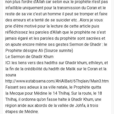
non plus l’ordre d’Allah car selon eux le prophète n’est pas
infaillible uniquement pour la transmission du Coran et le
reste de sa vie c’est un homme il peut se tromper et faire
des erreurs et a tenté de se suicider etc . Alors je vous
prie d’être motivé pour la lecture de cette article puis
réfléchissez les paroles d’Allah que le prophète ne s’est
jamais égaré et les paroles du prophète sont sacrées et
on ajoute encore même ses gestes Sermon de Ghadir : le
Prophète désigne Ali (Source sunnite)
Le Sermon de Ghadîr Khum
ICI les liens vers des hadiths sur Ghadir khum, ethileyn, et
la fin de la crédibilité du hadith de Malik sur le Coran et la
souna
http://www.estabsarna.com/AhlAlBait/6Thqlain/Main3.htm
Faisant ses adieux à sa ville natale, le Prophète quitta
la Mecque pour Médine le 14 Thilhaj. Sur la route, le 18
Thilhaj, il ordonna qu’on fasse halte à Ghadîr Khum, une
région aride aux abords de la vallée de Johfa, à trois
étapes de Médine.