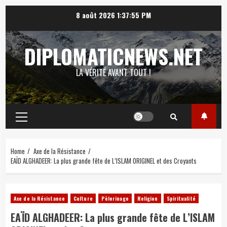
Skip
8 août 2026
1:37:56 PM
to
content
DIPLOMATICNEWS.NET
LA VÉRITÉ AVANT TOUT !
Primary
Menu
Home
Axe de la Résistance
EAÏD ALGHADEER: La plus grande fête de L’ISLAM ORIGINEL et des Croyants
Axe de la Résistance
Culture
Pèlerinage
Religion
Spiritualité
EAÏD ALGHADEER: La plus grande fête de L’ISLAM