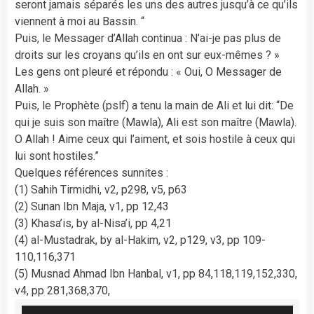
seront jamais séparés les uns des autres jusqu’à ce qu’ils
viennent à moi au Bassin. “
Puis, le Messager d’Allah continua : N’ai-je pas plus de
droits sur les croyans qu’ils en ont sur eux-mêmes ? »
Les gens ont pleuré et répondu : « Oui, O Messager de
Allah. »
Puis, le Prophète (pslf) a tenu la main de Ali et lui dit: “De
qui je suis son maître (Mawla), Ali est son maître (Mawla).
O Allah ! Aime ceux qui l’aiment, et sois hostile à ceux qui
lui sont hostiles.”
Quelques références sunnites :
(1) Sahih Tirmidhi, v2, p298, v5, p63
(2) Sunan Ibn Maja, v1, pp 12,43
(3) Khasa’is, by al-Nisa’i, pp 4,21
(4) al-Mustadrak, by al-Hakim, v2, p129, v3, pp 109-
110,116,371
(5) Musnad Ahmad Ibn Hanbal, v1, pp 84,118,119,152,330,
v4, pp 281,368,370,