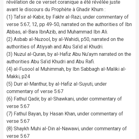
révélation de ce verset coranique a été révélée juste
avant le discours du Prophète à Ghadir Khum :
(1) Tafsir al-Kabir, by Fakhr al-Razi, under commentary of
verse 5:67, 12, pp 49-50, narrated on the authorities of Ibn
Abbas, al-Bara IbnAzib, and Muhammad Ibn Ali.
(2) Asbab al-Nuzool, by al-Wahidi, p50, narrated on the
authorities of Atiyyah and Abu Sa’id al Khudri.
(3) Nuzul al-Quran, by al-Hafiz Abu Nu’aym narrated on the
authorities Abu Sa’id Khudri and Abu Rafi.
(4) al-Fusool al Muhimmah, by Ibn Sabbagh al-Maliki al-
Makki, p24
(5) Durr al-Manthur, by al-Hafiz al-Suyuti, under
commentary of verse 5:67
(6) Fathul Qadir, by al-Shawkani, under commentary of
verse 5:67
(7) Fathul Bayan, by Hasan Khan, under commentary of
verse 5:67
(8) Shaykh Muhi al-Din al-Nawawi, under commentary of
verse 5:67