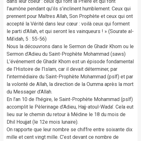
dans leur coeur : ceux qui font la Prière et qui font
l’aumône pendant qu’ils s’inclinent humblement. Ceux qui
prennent pour Maîtres Allah, Son Prophète et ceux qui ont
accepté la Vérité dans leur cœur : voilà ceux qui forment
le parti d’Allah, et qui seront les vainqueurs ! » (Sourate al-
Mâ’idah, 5 : 55-56)
Nous la découvrons dans le Sermon de Ghadir Khom ou le
Sermon d’Adieu du Saint-Prophète Mohammad (saws)
L’événement de Ghadir Khom est un épisode fondamental
de l’Histoire de l’Islam, car il devait déterminer, par
l’intermédiaire du Saint-Prophète Mohammad (pslf) et par
la volonté de Allah, la direction de la Oumma après la mort
du Messager d’Allah.
En l’an 10 de l’hégire, le Saint-Prophète Mohammad (pslf)
accomplit le Pèlerinage d’Adieu, Hajj-atoul-Wada’. Cela eut
lieu sur le chemin du retour à Médine le 18 du mois de
Dhil Houjjat (le 12e mois lunaire).
On rapporte que leur nombre se chiffre entre soixante dix
mille et cent vingt mille. C’est devant ce nombre de