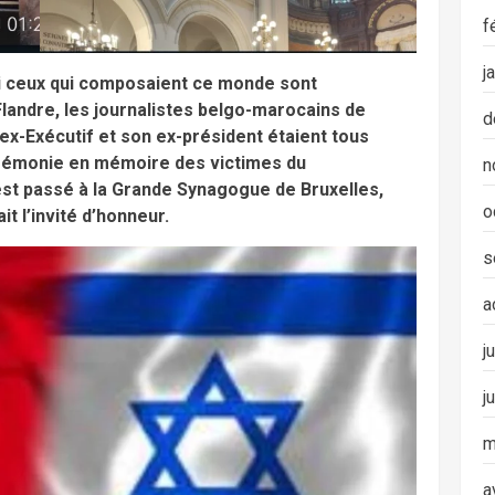
f
j
rmi ceux qui composaient ce monde sont
landre, les journalistes belgo-marocains de
d
ex-Exécutif et son ex-président étaient tous
érémonie en mémoire des victimes du
n
est passé à la Grande Synagogue de Bruxelles,
o
 l’invité d’honneur.
s
a
j
j
m
a