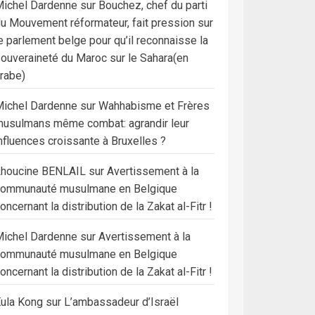
ichel Dardenne
sur
Bouchez, chef du parti
u Mouvement réformateur, fait pression sur
e parlement belge pour qu’il reconnaisse la
ouveraineté du Maroc sur le Sahara(en
rabe)
ichel Dardenne
sur
Wahhabisme et Frères
usulmans même combat: agrandir leur
nfluences croissante à Bruxelles ?
Lhoucine BENLAIL
sur
Avertissement à la
communauté musulmane en Belgique
oncernant la distribution de la Zakat al-Fitr !
ichel Dardenne
sur
Avertissement à la
communauté musulmane en Belgique
oncernant la distribution de la Zakat al-Fitr !
ula Kong
sur
L’ambassadeur d’Israël