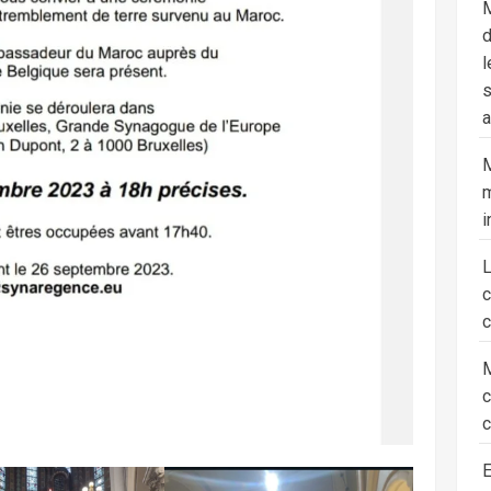
M
d
l
s
a
M
m
i
c
M
c
E