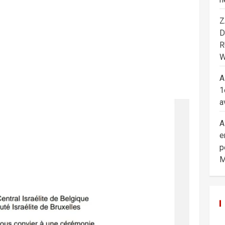
Z
D
R
W
A
1
a
A
e
p
M