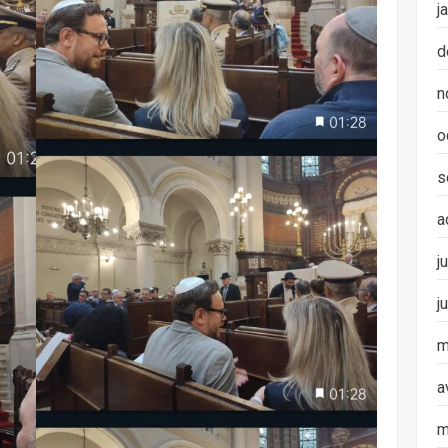
j
d
n
o
s
a
j
j
m
a
m