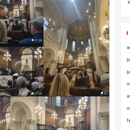
e
a
j
j
m
a
m
f