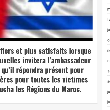
m
f
j
d
iers et plus satisfaits lorsque
n
uxelles invitera l’ambassadeur
o
qu’il répondra présent pour
s
ières pour toutes les victimes
a
oucha les Régions du Maroc.
j
j