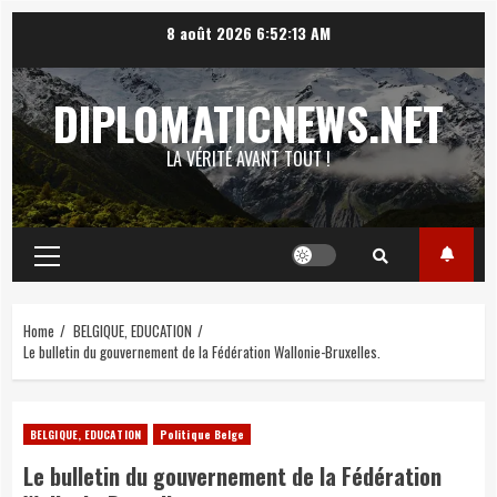
Skip
8 août 2026
6:52:14 AM
to
content
DIPLOMATICNEWS.NET
LA VÉRITÉ AVANT TOUT !
Primary
Menu
Home
BELGIQUE, EDUCATION
Le bulletin du gouvernement de la Fédération Wallonie-Bruxelles.
BELGIQUE, EDUCATION
Politique Belge
Le bulletin du gouvernement de la Fédération