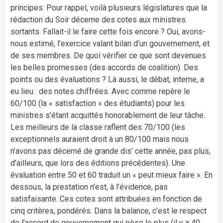
principes. Pour rappel, voilà plusieurs législatures que la
rédaction du Soir décerne des cotes aux ministres
sortants. Fallait-il le faire cette fois encore ? Oui, avons-
nous estimé, l’exercice valant bilan d’un gouvernement, et
de ses membres. De quoi vérifier ce que sont devenues
les belles promesses (des accords de coalition). Des
points ou des évaluations ? Là aussi, le débat, interne, a
eu lieu : des notes chiffrées. Avec comme repère le
60/100 (la « satisfaction » des étudiants) pour les
ministres s’étant acquittés honorablement de leur tâche.
Les meilleurs de la classe raflent des 70/100 (les
exceptionnels auraient droit à un 80/100 mais nous
n’avons pas décerné de grande dis’ cette année, pas plus,
d’ailleurs, que lors des éditions précédentes). Une
évaluation entre 50 et 60 traduit un « peut mieux faire ». En
dessous, la prestation n’est, à l’évidence, pas
satisfaisante. Ces cotes sont attribuées en fonction de
cinq critères, pondérés. Dans la balance, c’est le respect
de l’accord de gouvernement qui pèse le plus (il y a 40