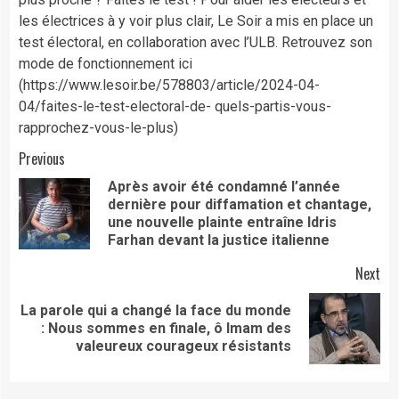
les électrices à y voir plus clair, Le Soir a mis en place un
test électoral, en collaboration avec l’ULB. Retrouvez son
mode de fonctionnement ici
(https://www.lesoir.be/578803/article/2024-04-
04/faites-le-test-electoral-de- quels-partis-vous-
rapprochez-vous-le-plus)
Continue
Previous
Après avoir été condamné l’année
Reading
dernière pour diffamation et chantage,
Pre
une nouvelle plainte entraîne Idris
pos
Farhan devant la justice italienne
Next
La parole qui a changé la face du monde
Next
: Nous sommes en finale, ô Imam des
post:
valeureux courageux résistants