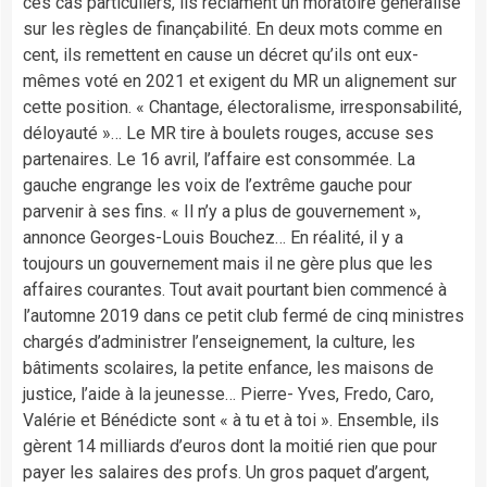
ces cas particuliers, ils réclament un moratoire généralisé
sur les règles de finançabilité. En deux mots comme en
cent, ils remettent en cause un décret qu’ils ont eux-
mêmes voté en 2021 et exigent du MR un alignement sur
cette position. « Chantage, électoralisme, irresponsabilité,
déloyauté »… Le MR tire à boulets rouges, accuse ses
partenaires. Le 16 avril, l’affaire est consommée. La
gauche engrange les voix de l’extrême gauche pour
parvenir à ses fins. « Il n’y a plus de gouvernement »,
annonce Georges-Louis Bouchez… En réalité, il y a
toujours un gouvernement mais il ne gère plus que les
affaires courantes. Tout avait pourtant bien commencé à
l’automne 2019 dans ce petit club fermé de cinq ministres
chargés d’administrer l’enseignement, la culture, les
bâtiments scolaires, la petite enfance, les maisons de
justice, l’aide à la jeunesse… Pierre- Yves, Fredo, Caro,
Valérie et Bénédicte sont « à tu et à toi ». Ensemble, ils
gèrent 14 milliards d’euros dont la moitié rien que pour
payer les salaires des profs. Un gros paquet d’argent,