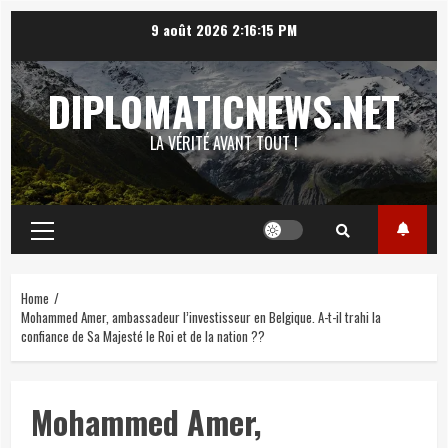
Skip
9 août 2026
2:16:16 PM
to
content
DIPLOMATICNEWS.NET
LA VÉRITÉ AVANT TOUT !
Primary
Menu
Home
Mohammed Amer, ambassadeur l’investisseur en Belgique. A-t-il trahi la
confiance de Sa Majesté le Roi et de la nation ??
Mohammed Amer,