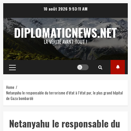
Skip
10 août 2026
9:53:12 AM
to
content
DIPLOMATICNEWS.NET
LA VÉRITÉ AVANT TOUT !
Primary
Menu
Home
Netanyahu le responsable du terrorisme d’état à l’état pur, le plus grand hôpital
de Gaza bombardé
Netanyahu le responsable du