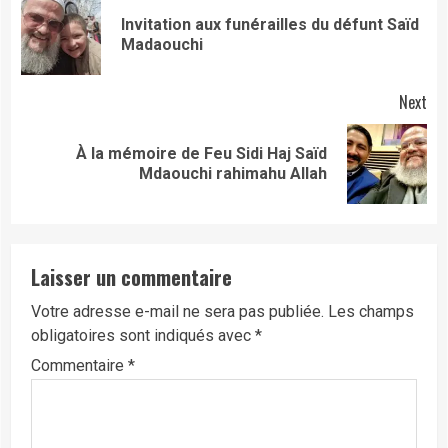
Reading
Invitation aux funérailles du défunt Saïd
Pre
Madaouchi
pos
Next
À la mémoire de Feu Sidi Haj Saïd
Next
Mdaouchi rahimahu Allah
post:
Laisser un commentaire
Votre adresse e-mail ne sera pas publiée.
Les champs
obligatoires sont indiqués avec
*
Commentaire
*