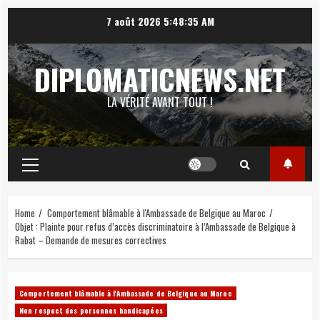
Skip
7 août 2026
5:48:36 AM
to
content
DIPLOMATICNEWS.NET
LA VÉRITÉ AVANT TOUT !
Primary
Menu
Home
Comportement blâmable à l'Ambassade de Belgique au Maroc
Objet : Plainte pour refus d’accès discriminatoire à l’Ambassade de Belgique à
Rabat – Demande de mesures correctives
Comportement blâmable à l'Ambassade de Belgique au Maroc
Non respect des personnes handicapées