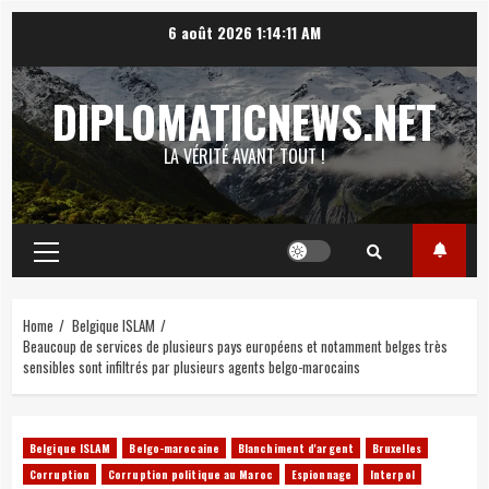
Skip
6 août 2026
1:14:12 AM
to
content
DIPLOMATICNEWS.NET
LA VÉRITÉ AVANT TOUT !
Primary
Menu
Home
Belgique ISLAM
Beaucoup de services de plusieurs pays européens et notamment belges très
sensibles sont infiltrés par plusieurs agents belgo-marocains
Belgique ISLAM
Belgo-marocaine
Blanchiment d'argent
Bruxelles
Corruption
Corruption politique au Maroc
Espionnage
Interpol