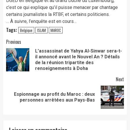
DGED en Belgique et au Grand Duché du Luxembourg,
c’est ce qui explique qu’il puisse menacer par chantage
certains journalistes la RTBF, et certains politiciens.
… À suivre, l’enquête est en cours…
Tags:
Belgique
ISLAM
MAROC
Continue
Previous
L’assassinat de Yahya Al-Sinwar sera-t-
Reading
il annoncé avant le Nouvel An ? Détails
Pre
de la réunion tripartite des
pos
renseignements à Doha
Next
Espionnage au profit du Maroc : deux
Next
personnes arrêtées aux Pays-Bas
post:
Laisser un commentaire