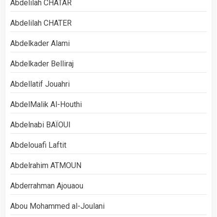
Abdelilah CHATAR
Abdelilah CHATER
Abdelkader Alami
Abdelkader Belliraj
Abdellatif Jouahri
AbdelMalik Al-Houthi
Abdelnabi BAÏOUI
Abdelouafi Laftit
Abdelrahim ATMOUN
Abderrahman Ajouaou
Abou Mohammed al-Joulani