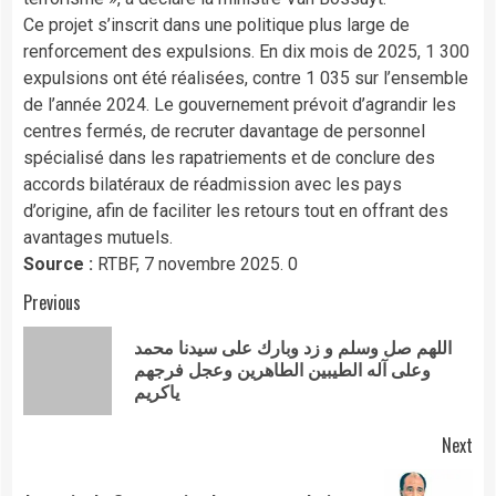
Ce projet s’inscrit dans une politique plus large de
renforcement des expulsions. En dix mois de 2025, 1 300
expulsions ont été réalisées, contre 1 035 sur l’ensemble
de l’année 2024. Le gouvernement prévoit d’agrandir les
centres fermés, de recruter davantage de personnel
spécialisé dans les rapatriements et de conclure des
accords bilatéraux de réadmission avec les pays
d’origine, afin de faciliter les retours tout en offrant des
avantages mutuels.
Source :
RTBF, 7 novembre 2025. 0
Continue
Previous
Reading
اللهم صل وسلم و زد وبارك على سيدنا محمد
Pre
وعلى آله الطيبين الطاهرين وعجل فرجهم
pos
ياكريم
Next