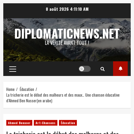
Skip
8 août 2026
4:11:11 AM
to
content
DIPLOMATICNEWS.NET
LA VÉRITÉ AVANT TOUT !
Primary
Menu
Home
Éducation
La tricherie est le début des malheurs et des maux… Une chanson éducative
d’Ahmed Ben Nasser(en arabe)
Ahmed Benaser
Art-Chansons
Éducation