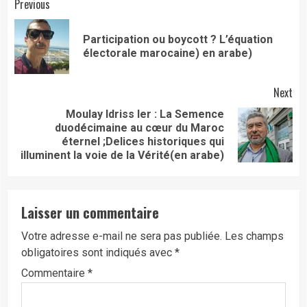
Continue
Previous
Reading
Participation ou boycott ? L’équation
Pre
électorale marocaine) en arabe)
pos
Next
Moulay Idriss Ier : La Semence
duodécimaine au cœur du Maroc
Next
éternel ;Delices historiques qui
post:
illuminent la voie de la Vérité(en arabe)
Laisser un commentaire
Votre adresse e-mail ne sera pas publiée.
Les champs
obligatoires sont indiqués avec
*
Commentaire
*