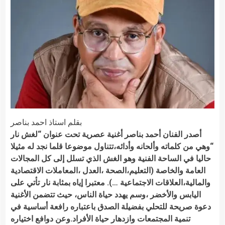
بقلم استاذ احمد بناصر
أصدر الفنان أحمد بناصر أغنية عصرية تحت عنوان “لغش نار
“وهي من كلماته وألحانه وأدائه،تتناول موضوعا قلما نجد له مثيلا
حاليا في الساحة الفنية وهو الغش الذي تسلل إلى كل المجالات
العامة والخاصة (التعليم،الصحة ،العدل ،المعاملات الاقتصادية
والمالية،العلاقات الاجتماعية …). معتبرا إياه بمثابة نار تأتي على
اليابس والأخضر ،وسم يهدد حياة الناس، حيث تتضمن الأغنية
دعوة صريحة للتحلي بفضيلة الصدق باعتباره رافعة أساسية في
تنمية المجتمعات وازدهار حياة الأفراد.وعن دوافع اختياره