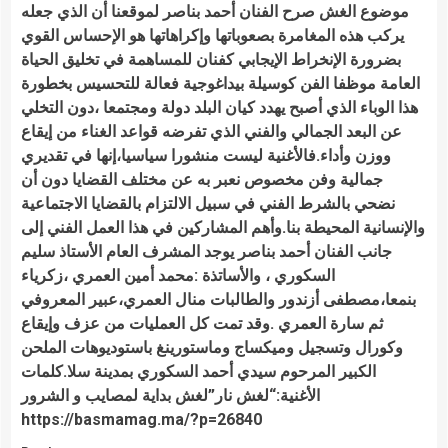
موضوع الغش صرح الفنان أحمد بناصر لموقعنا أن الذي جعله
يركب هذه المغامرة بصعوباتها وإكراهاتها هو الإحساس القوي
بضرورة الإنخراط الإيجابي كفنان للمساهمة في تخليق الحياة
العامة موظفا الفن كوسيلة بيداغوجية فعالة للتحسيس بخطورة
هذا الوباء الذي أصبح يهدد كيان البلد دولة ومجتمعا ،دون التخلي
عن البعد الجمالي والفني الذي تفرضه قواعد الغناء من إيقاع
ووزن وأداء.فالأغنية ليست منشورا سياسيا،إنها في تقديري
جمالية وفن مخصوص نعبر به عن مختلف القضايا دون أن
نضحي بالشرط الفني في سبيل الالتزام بالقضايا الاجتماعية
والإنسانية المحيطة بنا.وأهم المشاركين في هذا العمل الفني إلى
جانب الفنان أحمد بناصر يوجد المشرف العام الأستاذ سليم
السكوري ، والأساتذة :محمد أمين العمري ،زكرياء
بنمعا،مصطفى أزندور والطالبات منال العمري،عبير المعروفي
ثم سارة العمري .وقد تمت كل العمليات من عزف وإيقاع
وكورال وتسجيل وميكساج وماستورينغ باستوديوهات الملحن
الكبير المرحوم سيدي أحمد السكوري بمدينة سلا.كلمات
الأغنية:“لغش نار”لغش بداية لمصايب و الشرور
https://basmamag.ma/?p=26840