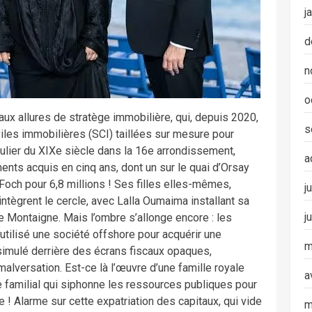
j
d
n
o
aux allures de stratège immobilière, qui, depuis 2020,
s
iles immobilières (SCI) taillées sur mesure pour
culier du XIXe siècle dans la 16e arrondissement,
a
ments acquis en cinq ans, dont un sur le quai d’Orsay
 Foch pour 6,8 millions ! Ses filles elles-mêmes,
j
ntègrent le cercle, avec Lalla Oumaima installant sa
j
e Montaigne. Mais l’ombre s’allonge encore : les
tilisé une société offshore pour acquérir une
m
simulé derrière des écrans fiscaux opaques,
malversation. Est-ce là l’œuvre d’une famille royale
a
 familial qui siphonne les ressources publiques pour
e ! Alarme sur cette expatriation des capitaux, qui vide
m