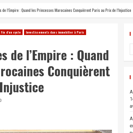
de l’Empire : Quand les Princesses Marocaines Conquièrent Paris au Prix de l’Injustice
Fin d'un cycle
Investissements dans immobilier à Paris
s de l’Empire : Quand
arocaines Conquièrent
’Injustice
A
1
D
a
A
e
p