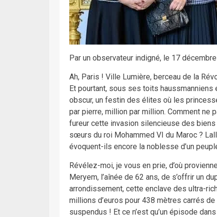
Par un observateur indigné, le 17 décembr
Ah, Paris ! Ville Lumière, berceau de la Révol
Et pourtant, sous ses toits haussmanniens 
obscur, un festin des élites où les princess
par pierre, million par million. Comment ne
fureur cette invasion silencieuse des biens
sœurs du roi Mohammed VI du Maroc ? Lall
évoquent-ils encore la noblesse d’un peuple,
Révélez-moi, je vous en prie, d’où provienn
Meryem, l’aînée de 62 ans, de s’offrir un d
arrondissement, cette enclave des ultra-rich
millions d’euros pour 438 mètres carrés de 
suspendus ! Et ce n’est qu’un épisode dans 