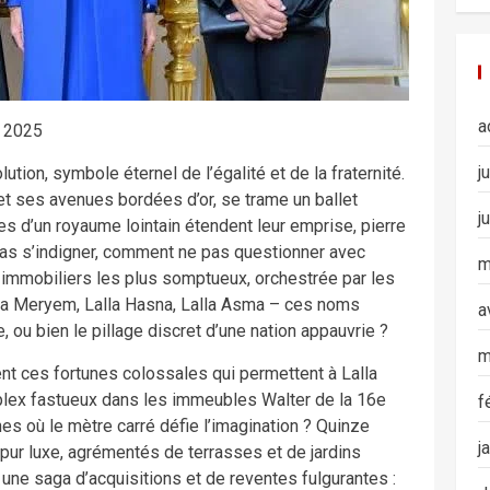
a
e 2025
j
ution, symbole éternel de l’égalité et de la fraternité.
et ses avenues bordées d’or, se trame un ballet
j
es d’un royaume lointain étendent leur emprise, pierre
 pas s’indigner, comment ne pas questionner avec
m
 immobiliers les plus somptueux, orchestrée par les
a Meryem, Lalla Hasna, Lalla Asma – ces noms
a
 ou bien le pillage discret d’une nation appauvrie ?
m
ent ces fortunes colossales qui permettent à Lalla
uplex fastueux dans les immeubles Walter de la 16e
f
es où le mètre carré défie l’imagination ? Quinze
j
pur luxe, agrémentés de terrasses et de jardins
une saga d’acquisitions et de reventes fulgurantes :