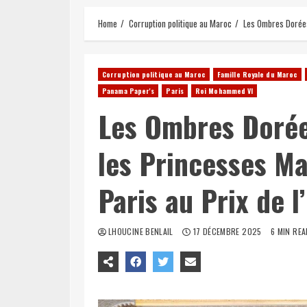
Home
Corruption politique au Maroc
Les Ombres Dorées 
Corruption politique au Maroc
Famille Royale du Maroc
Panama Paper's
Paris
Roi Mohammed VI
Les Ombres Dorée
les Princesses M
Paris au Prix de l
LHOUCINE BENLAIL
17 DÉCEMBRE 2025
6 MIN REA