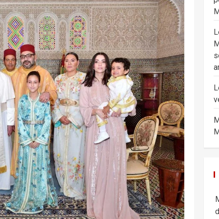
M
L
M
s
a
L
v
M
M
M
d