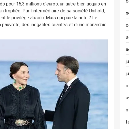
d
s pour 15,3 millions d’euros, un autre bien acquis en
 trophée. Par l’intermédiaire de sa société Unihold,
n
nt le privilège absolu. Mais qui paie la note ? Le
 pauvreté, des inégalités criantes et d’une monarchie
o
s
a
j
j
m
a
m
f