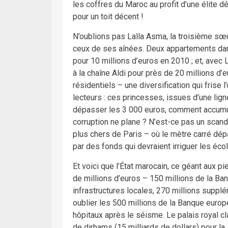
les coffres du Maroc au profit d’une élite d
pour un toit décent !
N’oublions pas Lalla Asma, la troisième sœu
ceux de ses aînées. Deux appartements da
pour 10 millions d’euros en 2010 ; et, avec L
à la chaîne Aldi pour près de 20 millions d
résidentiels – une diversification qui frise
lecteurs : ces princesses, issues d’une lign
dépasser les 3 000 euros, comment accumu
corruption ne plane ? N’est-ce pas un scand
plus chers de Paris – où le mètre carré dé
par des fonds qui devraient irriguer les éco
Et voici que l’État marocain, ce géant aux p
de millions d’euros – 150 millions de la B
infrastructures locales, 270 millions suppl
oublier les 500 millions de la Banque euro
hôpitaux après le séisme. Le palais royal cl
de dirhams (15 milliards de dollars) pour l