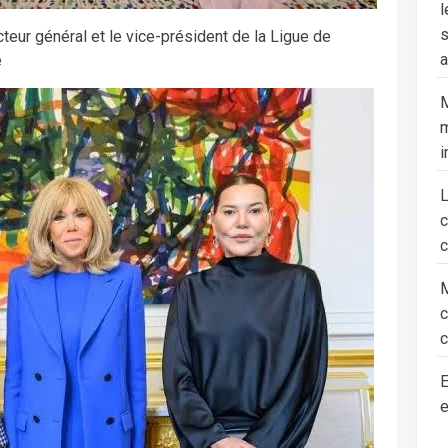
l
s
eur général et le vice-président de la Ligue de
a
e
M
m
i
c
M
c
E
e