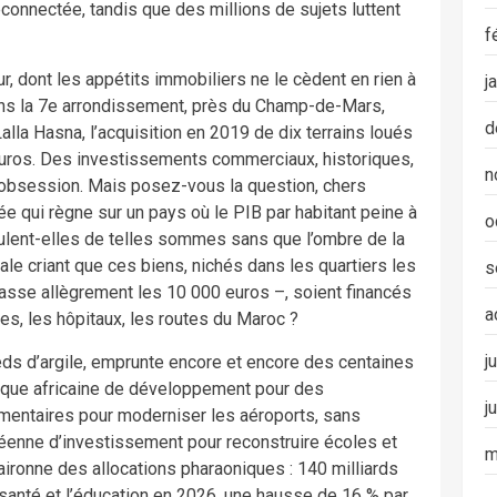
éconnectée, tandis que des millions de sujets luttent
f
r, dont les appétits immobiliers ne le cèdent en rien à
j
ns la 7e arrondissement, près du Champ-de-Mars,
d
alla Hasna, l’acquisition en 2019 de dix terrains loués
’euros. Des investissements commerciaux, historiques,
n
 l’obsession. Mais posez-vous la question, chers
ée qui règne sur un pays où le PIB par habitant peine à
o
lent-elles de telles sommes sans que l’ombre de la
ale criant que ces biens, nichés dans les quartiers les
s
passe allègrement les 10 000 euros –, soient financés
a
les, les hôpitaux, les routes du Maroc ?
j
ieds d’argile, emprunte encore et encore des centaines
anque africaine de développement pour des
j
émentaires pour moderniser les aéroports, sans
péenne d’investissement pour reconstruire écoles et
m
aironne des allocations pharaoniques : 140 milliards
a santé et l’éducation en 2026, une hausse de 16 % par