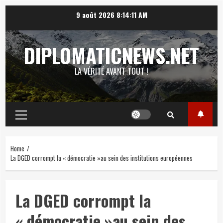
Skip
9 août 2026
8:14:12 AM
to
content
DIPLOMATICNEWS.NET
LA VÉRITÉ AVANT TOUT !
Primary
Menu
Home
La DGED corrompt la « démocratie »au sein des institutions européennes
La DGED corrompt la
« démocratie »au sein des