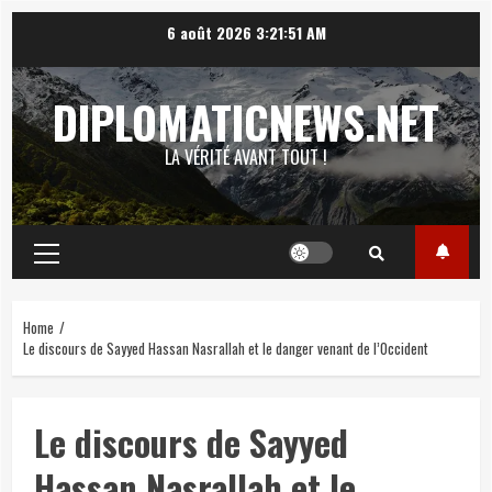
Skip
6 août 2026
3:21:52 AM
to
content
DIPLOMATICNEWS.NET
LA VÉRITÉ AVANT TOUT !
Primary
Menu
Home
Le discours de Sayyed Hassan Nasrallah et le danger venant de l’Occident
Le discours de Sayyed
Hassan Nasrallah et le