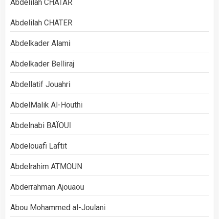
Abdelilah CHATAR
Abdelilah CHATER
Abdelkader Alami
Abdelkader Belliraj
Abdellatif Jouahri
AbdelMalik Al-Houthi
Abdelnabi BAÏOUI
Abdelouafi Laftit
Abdelrahim ATMOUN
Abderrahman Ajouaou
Abou Mohammed al-Joulani