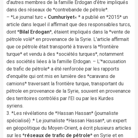
d’autres membres de la famille Erdogan d’être impliqués
dans des réseaux de *contrebande de pétrole*.
– *Le journal turc «
Cumhuriyet
« * a publié en *2015* un
article dans lequel il affirmait que des responsables turcs,
dont *
Bilal Erdogan
*, étaient impliqués dans la *vente de
pétrole volé* en provenance de la Syrie. L’article affirmait
que ce pétrole était transporté à travers la *frontière
turque* et vendu à des *sociétés turques*, notamment
des sociétés liées à la famille Erdogan. – L’*accusation
de trafic de pétrole* a été renforcée par les rapports
d’enquête qui ont mis en lumière des *caravans de
camions* traversant la frontière turque, transportant du
pétrole en provenance de la Syrie, souvent en provenance
des territoires contrôlés par l’EI ou par les Kurdes
syriens.
3. *Les révélations de *Hassan Hassan* (journaliste
spécialisé) :* Le journaliste *Hassan Hassan*, un expert
en géopolitique du Moyen-Orient, a écrit plusieurs articles
sur les *
réseaux de trafic de pétrole
* en Syrie et en