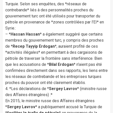
Turquie. Selon ses enquêtes, des *réseaux de
contrebande* liés à des personnalités proches du
gouvernement turc ont été utilisés pour transporter du
pétrole en provenance de *zones contrôlées par l’EI* en
Syrie.:
– *
Hassan Hassan
* a également suggéré que certains
membres du gouvernement turc, y compris des proches
de *
Recep Tayyip Erdogan
*, auraient profité de ces
*activités illégales* en permettant à des cargaisons de
pétrole de traverser la frontière sans interférence. Bien
que les accusations de *
Bilal Erdogan
* n’aient pas été
confirmées directement dans ses rapports, les liens entre
les réseaux de contrebande et les entreprises turques
proches du pouvoir ont été clairement établis.
4. *Les déclarations de *
Sergey Lavrov
* (ministre russe
des Affaires étrangères) :*
En 2015, le ministre russe des Affaires étrangères
*
Sergey Lavrov
* a publiquement accusé la Turquie de
*
faciliter le trafic de pétrole
* en provenance de la