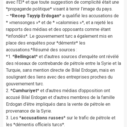
avec l’EI* et que toute suggestion de complicité était une
*propagande politique* visant à ternir l’image du pays.
– *
Recep Tayyip Erdogan
* a qualifié les accusations de
* »mensonges »* et de * »calomnies »*, et a rejeté les
rapports des médias et des opposants comme étant
*infondés*. Le gouvernement turc a également mis en
place des enquêtes pour *démentir* les
accusations.*Résumé des sources :
*1. *
Bellingcat
* et d’autres sources d’enquête ont révélé
des réseaux de contrebande de pétrole entre la Syrie et la
Turquie, sans mention directe de Bilal Erdogan, mais en
soulignant des liens avec des entreprises proches du
gouvernement turc.
2. *
Cumhuriyet
* et d’autres médias d’opposition ont
accusé Bilal Erdogan et d’autres membres de la famille
Erdogan d’être impliqués dans la vente de pétrole en
provenance de la Syrie.
3. Les *
accusations russes
* sur le trafic de pétrole et
les *démentis officiels turcs*.