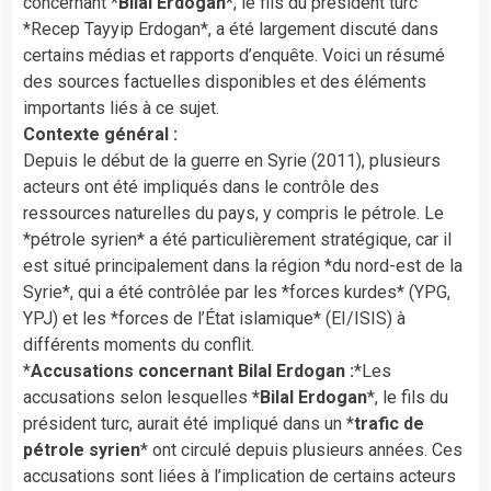
concernant *
Bilal Erdogan
*, le fils du président turc
*Recep Tayyip Erdogan*, a été largement discuté dans
certains médias et rapports d’enquête. Voici un résumé
des sources factuelles disponibles et des éléments
importants liés à ce sujet.
Contexte général :
Depuis le début de la guerre en Syrie (2011), plusieurs
acteurs ont été impliqués dans le contrôle des
ressources naturelles du pays, y compris le pétrole. Le
*pétrole syrien* a été particulièrement stratégique, car il
est situé principalement dans la région *du nord-est de la
Syrie*, qui a été contrôlée par les *forces kurdes* (YPG,
YPJ) et les *forces de l’État islamique* (EI/ISIS) à
différents moments du conflit.
*
Accusations concernant Bilal Erdogan :
*Les
accusations selon lesquelles
*Bilal Erdogan
*, le fils du
président turc, aurait été impliqué dans un *
trafic de
pétrole syrien
* ont circulé depuis plusieurs années. Ces
accusations sont liées à l’implication de certains acteurs