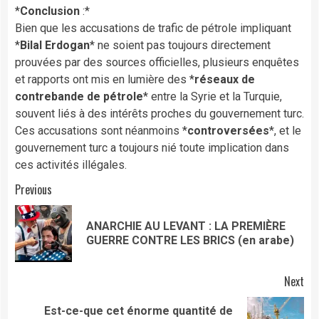
*
Conclusion
:*
Bien que les accusations de trafic de pétrole impliquant
*
Bilal Erdogan
* ne soient pas toujours directement
prouvées par des sources officielles, plusieurs enquêtes
et rapports ont mis en lumière des *
réseaux de
contrebande de pétrole
* entre la Syrie et la Turquie,
souvent liés à des intérêts proches du gouvernement turc.
Ces accusations sont néanmoins *
controversées
*, et le
gouvernement turc a toujours nié toute implication dans
ces activités illégales.
Continue
Previous
Reading
ANARCHIE AU LEVANT : LA PREMIÈRE
Pre
GUERRE CONTRE LES BRICS (en arabe)
pos
Next
Est-ce-que cet énorme quantité de